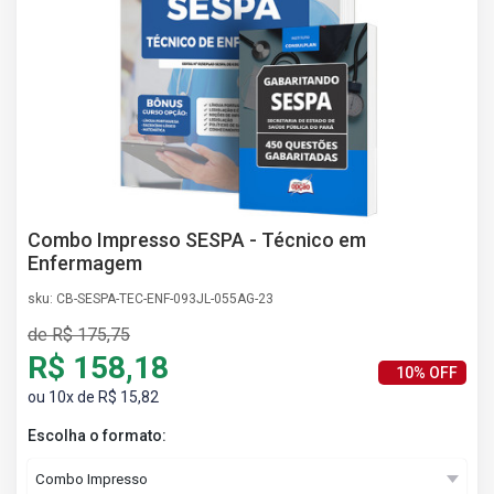
AS
NHO
AS
ÇÃO
EGA
L DE
IMENTO
CA DE
 E
Combo Impresso SESPA - Técnico em
UÇÕES
Enfermagem
DOS
sku: CB-SESPA-TEC-ENF-093JL-055AG-23
IROS
de R$ 175,75
R$ 158,18
10% OFF
ou 10x de R$ 15,82
Escolha o formato: