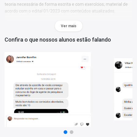
teoria necessária de forma escrita e com exercícios; material de
acordo com o edital 01/2023 com conteúdos atualizados.
Caderno SESPA - 450 Questões Gabaritadas:
são questões
Ver mais
cuidadosamente escolhidas pela nossa equipe editorial, com
ampla experiência em concursos públicos. Conteúdo atualizado e
Confira o que nossos alunos estão falando
organizado de forma a facilitar o treinamento do candidato.
Porque escolher o Combo Impresso SESPA - Técnico em
Enfermagem:
- 2 produtos atualizados;
- Materiais organizados por professores especializados em
concursos públicos;
- Apostila elaborada com foco no edital 01/2023.
Mais informações sobre o concurso SESPA 2023:
Vagas:
41 vagas + cadastro reserva
Inscrições:
De 17/07/2023 a 17/08/2023
Salário:
R$ 1.387,95
Taxa de Inscrição:
R$ 46,60