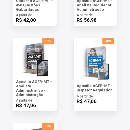
Caderno AGER-MT -
Apostila AGER-MT -
450 Questões
Analista Regulador -
Gabaritadas
Administração
A partir de
A partir de
R$ 42,00
R$ 56,98
38%
38%
Apostila AGER-MT -
Apostila AGER-MT -
Analista
Inspetor Regulador
Administrativo -
Administração
A partir de
A partir de
R$ 47,06
R$ 47,06
38%