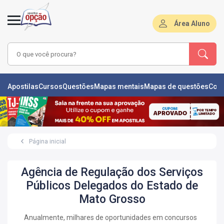
Área Aluno
LAS
Apostilas
Cursos
Questões
Mapas mentais
Mapas de questões
Con
ÕES
L
Página inicial
DE
ÕES
Agência de Regulação dos Serviços
RSOS
Públicos Delegados do Estado de
Mato Grosso
S
IZADORAS
Anualmente, milhares de oportunidades em concursos