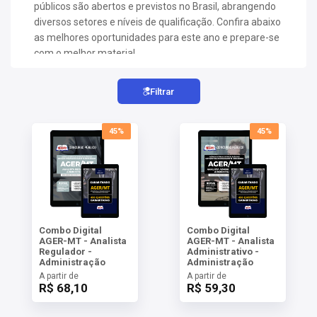
AS
públicos são abertos e previstos no Brasil, abrangendo
diversos setores e níveis de qualificação. Confira abaixo
as melhores oportunidades para este ano e prepare-se
NHO
com o melhor material.
AS
ÇÃO
EGA
Filtrar
L DE
IMENTO
45%
45%
CA DE
 E
UÇÕES
DOS
IROS
Combo Digital
Combo Digital
AGER-MT - Analista
AGER-MT - Analista
Regulador -
Administrativo -
Administração
Administração
A partir de
A partir de
R$ 68,10
R$ 59,30