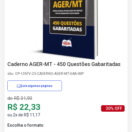
AS
NHO
AS
ÇÃO
EGA
L DE
IMENTO
CA DE
 E
Caderno AGER-MT - 450 Questões Gabaritadas
UÇÕES
DOS
sku: OP-105FV-23-CADERNO-AGER-MT-GAB-IMP
IROS
Leia algumas páginas
de R$ 31,90
R$ 22,33
30% OFF
ou 2x de R$ 11,17
Escolha o formato: