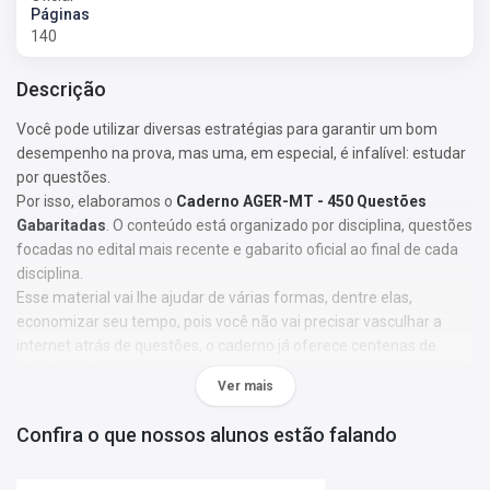
Páginas
140
Descrição
Você pode utilizar diversas estratégias para garantir um bom
desempenho na prova, mas uma, em especial, é infalível: estudar
por questões.
Por isso, elaboramos o
Caderno AGER-MT - 450 Questões
Gabaritadas
. O conteúdo está organizado por disciplina, questões
focadas no edital mais recente e gabarito oficial ao final de cada
disciplina.
Esse material vai lhe ajudar de várias formas, dentre elas,
economizar seu tempo, pois você não vai precisar vasculhar a
internet atrás de questões, o caderno já oferece centenas de
questões, tudo organizado para facilitar seus estudos.
Ver mais
Características:
• Questões com base no edital mais recente;
Confira o que nossos alunos estão falando
• Focado preferencialmente na banca organizadora do concurso;
• Organizado por matéria e gabarito oficial ao final da matéria;
Aproveite o preço promocional e adquira agora o seu caderno de