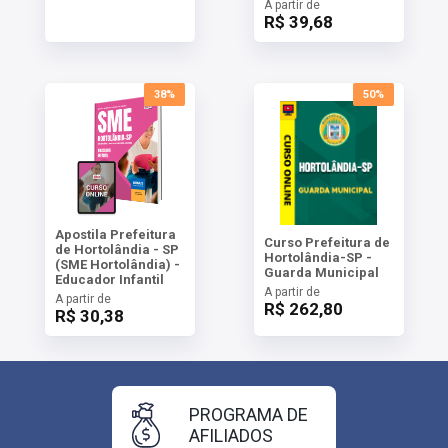
A partir de
R$ 39,68
38%
50%
Apostila Prefeitura
Curso Prefeitura de
de Hortolândia - SP
Hortolândia-SP -
(SME Hortolândia) -
Guarda Municipal
Educador Infantil
A partir de
A partir de
R$ 262,80
R$ 30,38
PROGRAMA DE
AFILIADOS