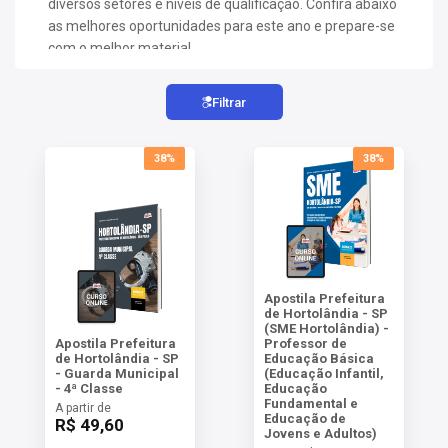
diversos setores e níveis de qualificação. Confira abaixo
AS
as melhores oportunidades para este ano e prepare-se
com o melhor material.
NHO
AS
Filtrar
ÇÃO
EGA
L DE
38%
38%
IMENTO
CA DE
 E
UÇÕES
DOS
IROS
Apostila Prefeitura
de Hortolândia - SP
(SME Hortolândia) -
Apostila Prefeitura
Professor de
de Hortolândia - SP
Educação Básica
- Guarda Municipal
(Educação Infantil,
- 4ª Classe
Educação
Fundamental e
A partir de
Educação de
R$ 49,60
Jovens e Adultos)