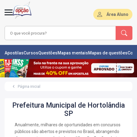
Área Aluno
LAS
Apostilas
Cursos
Questões
Mapas mentais
Mapas de questões
Con
ÕES
L
Página inicial
DE
ÕES
Prefeitura Municipal de Hortolândia
RSOS
SP
S
Anualmente, milhares de oportunidades em concursos
IZADORAS
públicos são abertos e previstos no Brasil, abrangendo