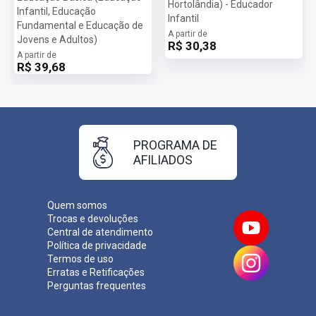
você tenha em mãos todas as ferramentas necessárias para
Hortolândia) - Educador
Infantil, Educação
Infantil
alcançar seu objetivo de aprovação.
Fundamental e Educação de
A partir de
Jovens e Adultos)
R$ 30,38
Mais informações sobre o concurso Prefeitura Municipal de
A partir de
Hortolândia SP 2025:
R$ 39,68
Vagas:
15 vagas
Inscrições:
De 11/06/2025 a 21/07/2025
Salário:
Até R$ 5.405,21
Taxa de Inscrição:
R$ 83,38
Provas:
31/08/2025
PROGRAMA DE
Organizadora:
AFILIADOS
Quem somos
Trocas e devoluções
Central de atendimento
Política de privacidade
Termos de uso
Erratas e Retificações
Perguntas frequentes