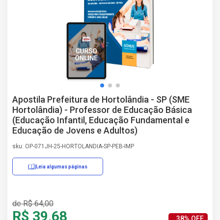
AS
NHO
AS
ÇÃO
EGA
L DE
IMENTO
CA DE
Apostila Prefeitura de Hortolândia - SP (SME
 E
Hortolândia) - Professor de Educação Básica
UÇÕES
(Educação Infantil, Educação Fundamental e
DOS
Educação de Jovens e Adultos)
IROS
sku: OP-071JH-25-HORTOLANDIA-SP-PEB-IMP
Leia algumas páginas
Erratas/Retificações
de R$ 64,00
R$ 39,68
38% OFF