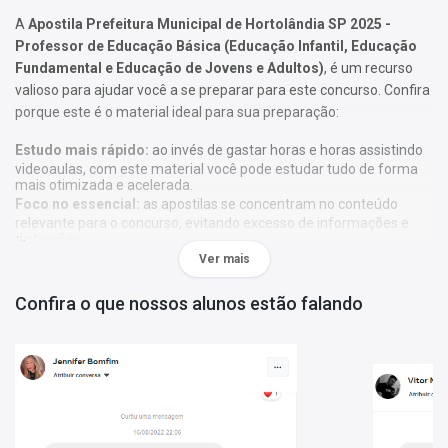
A
Apostila Prefeitura Municipal de Hortolândia SP 2025 -
Professor de Educação Básica (Educação Infantil, Educação
Fundamental e Educação de Jovens e Adultos)
, é um recurso
valioso para ajudar você a se preparar para este concurso. Confira
porque este é o material ideal para sua preparação:
Estudo mais rápido:
ao invés de gastar horas e horas assistindo
videoaulas, com este material você pode estudar tudo de forma
mais otimizada e acelerada.
Foco no essencial:
as apostilas se concentram no conteúdo
relevante para o concurso, evitando excesso de informações e
distrações.
Metodologia única:
nossa metodologia é única, contando com
Ver mais
diversos recursos de aprendizagem que irão acelerar seu
aprendizado, gráficos, tabelas e destaques do que é mais
Confira o que nossos alunos estão falando
importante e conteúdo direto ao ponto.
A
Apostila Prefeitura Municipal de Hortolândia SP 2025 -
Professor de Educação Básica (Educação Infantil, Educação
Fundamental e Educação de Jovens e Adultos)
foi elaborada de
acordo com o edital 006/2025, por professores especializados em
cada matéria e com larga experiência em concursos.