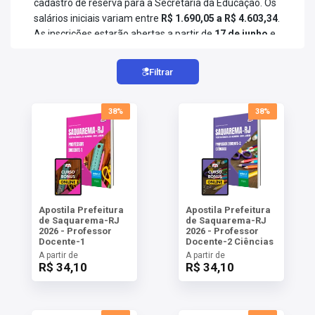
cadastro de reserva para a Secretaria da Educação. Os
AS
salários iniciais variam entre
R$ 1.690,05 a R$ 4.603,34
.
As inscrições estarão abertas a partir de
17 de junho
e
NHO
se estendem até
21 de julho de 2026
. Já a prova escrita
está prevista para o dia
30 de agosto e 13 de setembro
AS
Filtrar
ÇÃO
de 2026
. O valor da taxa de inscrição é de
R$ 94,00 a R$
EGA
123,00
.
L DE
38%
38%
IMENTO
Para mais detalhes, consulte o
guia completo
do
CA DE
concurso
Prefeitura de Saquarema RJ
, que reúne
 E
UÇÕES
informações atualizadas sobre a situação do certame,
DOS
requisitos, salários e demais informações. Para iniciar a
preparação, acesse os materiais preparatórios
IROS
disponíveis e adquira sua apostila
Prefeitura de
Apostila Prefeitura
Apostila Prefeitura
Saquarema RJ
!
de Saquarema-RJ
de Saquarema-RJ
2026 - Professor
2026 - Professor
Docente-1
Docente-2 Ciências
A partir de
A partir de
R$ 34,10
R$ 34,10