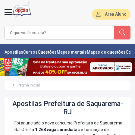
Área Aluno
LAS
Apostilas
Cursos
Questões
Mapas mentais
Mapas de questões
Con
ÕES
L
Página inicial
DE
ÕES
Apostilas Prefeitura de Saquarema-
RSOS
RJ
S
Foi anunciado o novo concurso Prefeitura de Saquarema
IZADORAS
RJ! Oferta
1.268 vagas imediatas
e formação de