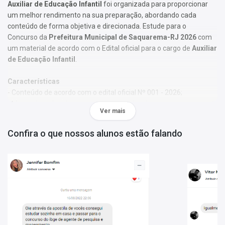
Auxiliar de Educação Infantil
foi organizada para proporcionar
um melhor rendimento na sua preparação, abordando cada
conteúdo de forma objetiva e direcionada. Estude para o
Concurso da
Prefeitura Municipal de Saquarema-RJ 2026
com
um material de acordo com o Edital oficial para o cargo de
Auxiliar
de Educação Infantil
.
Características
- Conteúdo de acordo com o edital oficial Nº 001 - 2026;
- Material produzido por equipe especializada em concursos
Ver mais
públicos;
- Você receberá um bônus especial: Curso Online de disciplinas
Confira o que nossos alunos estão falando
básicas (Língua Portuguesa e Informática).
Obs.:
Este material não se limita à bibliografia oficial do edital. Os
temas são abordados conforme o referencial adotado pelos
autores, visando à clareza e à amplitude na preparação.
Matérias da Apostila:
Português
Conhecimentos Gerais do Município