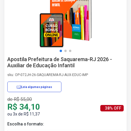
AS
NHO
AS
ÇÃO
EGA
L DE
IMENTO
CA DE
Apostila Prefeitura de Saquarema-RJ 2026 -
 E
Auxiliar de Educação Infantil
UÇÕES
DOS
sku: OP-072JH-26-SAQUAREMA-RJ-AUX-EDUC-IMP
IROS
Leia algumas páginas
de R$ 55,00
R$ 34,10
38% OFF
ou 3x de R$ 11,37
Escolha o formato: