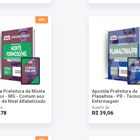
38%
la Prefeitura de Monte
Apostila Prefeitura de
o - MG - Comum aos
Planaltina - PR - Técn
 de Nível Alfabetizado
Enfermagem
de
A partir de
,78
R$ 39,06
38%