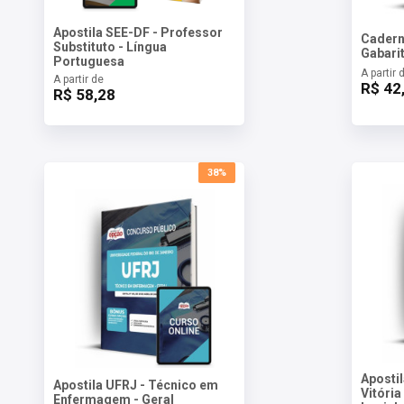
Apostila SEE-DF - Professor
Cadern
Substituto - Língua
Gabari
Portuguesa
A partir 
A partir de
R$ 42
R$ 58,28
38%
Aposti
Apostila UFRJ - Técnico em
Vitória
Enfermagem - Geral