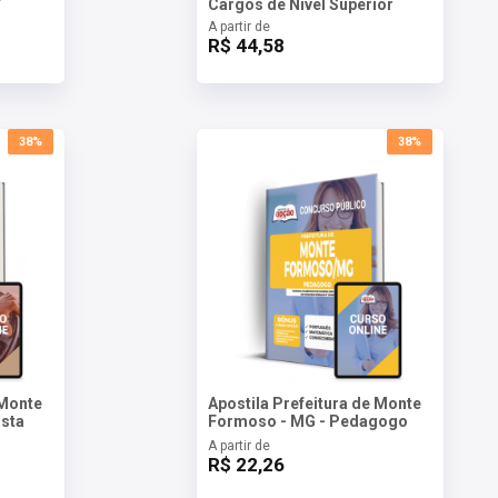
Cargos de Nível Superior
A partir de
R$ 44,58
38%
38%
 Monte
Apostila Prefeitura de Monte
sta
Formoso - MG - Pedagogo
A partir de
R$ 22,26