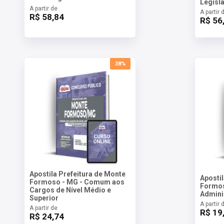
Legisla
A partir de
A partir 
R$ 58,84
R$ 56
38%
Apostila Prefeitura de Monte
Aposti
Formoso - MG - Comum aos
Formos
Cargos de Nível Médio e
Admini
Superior
A partir 
A partir de
R$ 19
R$ 24,74