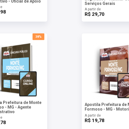
tivo - Oficial de Apoio
Serviços Gerais
de
A partir de
,98
R$ 29,70
38%
la Prefeitura de Monte
Apostila Prefeitura de
o - MG - Agente
Formoso - MG - Motori
strativo
A partir de
de
R$ 19,78
,78