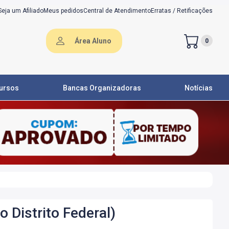
Seja um Afiliado
Meus pedidos
Central de Atendimento
Erratas / Retificações
Área Aluno
0
ursos
Bancas Organizadoras
Notícias
 Distrito Federal)