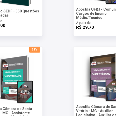
Apostila UFRJ - Comu
o SEDF - 350 Questões
Cargos de Ensino
tadas
Médio/Técnico
de
A partir de
,00
R$ 29,70
38%
Apostila Câmara de Sa
la Câmara de Santa
Vitória - MG - Auxiliar
 - MG - Assistente
Legislativo - Auxiliar d