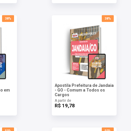
38%
38%
Apostila Prefeitura de Jandaia
ico em
- GO - Comum a Todos os
Cargos
A partir de
R$ 19,78
50%
50%