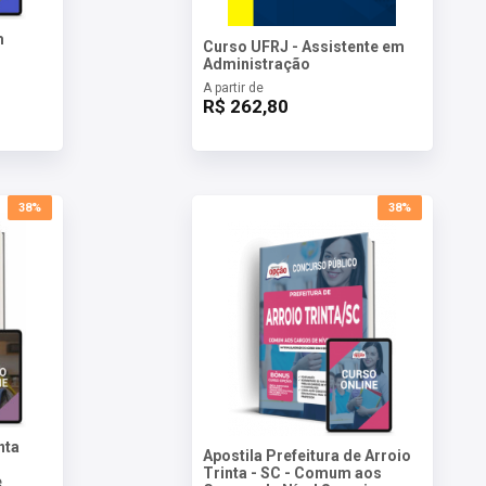
m
Curso UFRJ - Assistente em
Administração
A partir de
R$ 262,80
38%
38%
nta
Apostila Prefeitura de Arroio
Trinta - SC - Comum aos
e