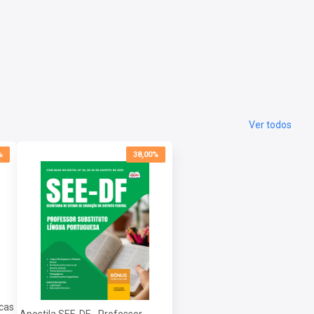
Ver todos
%
38,00%
icas
Apostila SEE-DF - Professor