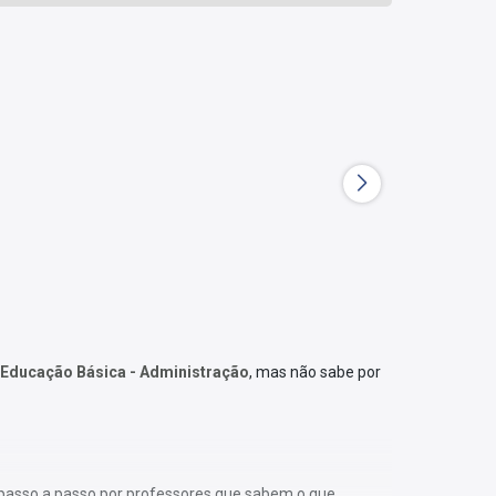
 Educação Básica - Administração
, mas não sabe por
o passo a passo por professores que sabem o que