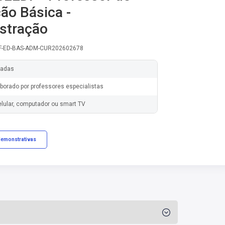
ão Básica -
stração
OF-ED-BAS-ADM-CUR202602678
zadas
borado por professores especialistas
elular, computador ou smart TV
demonstrativas