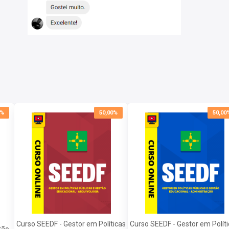
 econômica do Distrito Federal.
écnicos, econômicos e financeiros; Formulação de
 avaliação; Análise custo-benefício e análise custo-
0%
50,00%
50,00
cnica de Nível Médio.
amento.
Curso SEEDF - Gestor em Políticas
Curso SEEDF - Gestor em Polít
tão