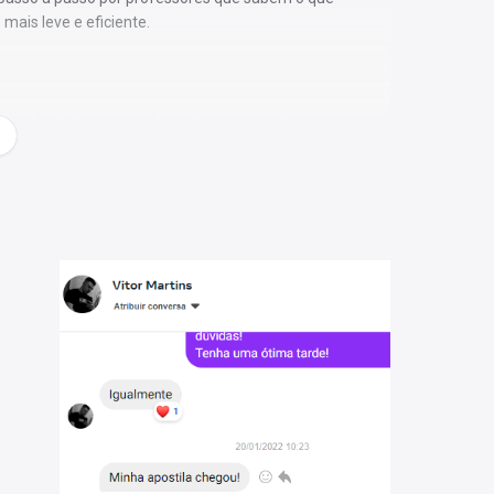
mais leve e eficiente.
as de slides que ajudam a fixar o conteúdo;
prática e direta;
ial mais recente;
o celular, tablet ou computador;
es quiser e até acelere o vídeo se preferir;
evisar o material quantas vezes desejar.
ito mais simples do que parece!
formato PDF
: