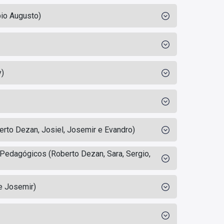
bio Augusto)
y)
rto Dezan, Josiel, Josemir e Evandro)
edagógicos (Roberto Dezan, Sara, Sergio,
e Josemir)