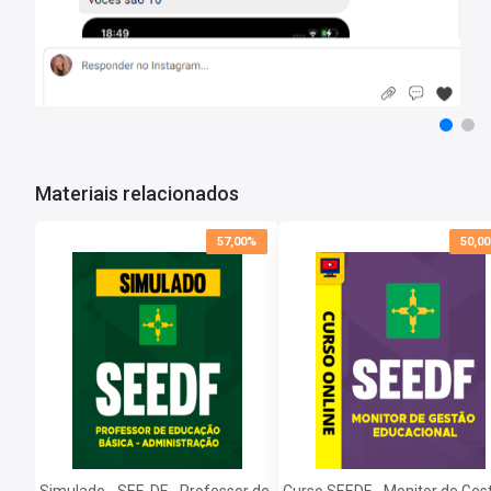
O curso
não contempla
os seguintes assuntos:
Conhecimentos Acerca do Distrito Federal:
• Realidade étnica, social, histórica, geográfica, cultural, política e
Conhecimentos Específicos:
• Análise competitiva e estratégias genéricas, Redes e alianças;
• Gestão por resultados na produção de serviços públicos;
Materiais relacionados
• Conceitos básicos de planejamento; Aspectos administrativos, t
programas e projetos; Avaliação de programas e projetos; Tipos de
57,00%
50,0
efetividade;
• Metodologia de ensino de Administração;
• Diretrizes Curriculares Nacionais para a Educação Profissional Té
Videoaulas:
542
Duração:
214 horas
Tempo de acesso:
365 dias
*O prazo de acesso começa a contar a partir da data de confirmação de pag
Simulado - SEE-DF - Professor de
Curso SEEDF - Monitor de Ges