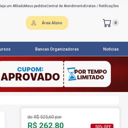
Seja um Afiliado
Meus pedidos
Central de Atendimento
Erratas / Retificações
Área Aluno
0
ursos
Bancas Organizadoras
Notícias
de R$ 525,60 por
R$ 262,80
50% OFF