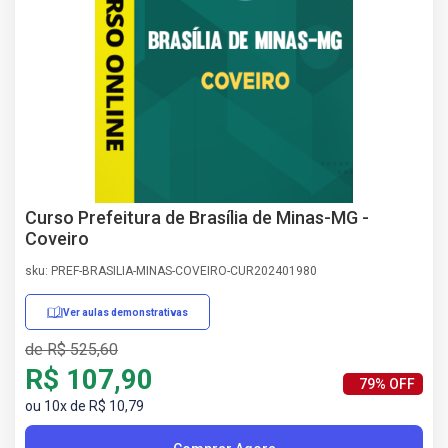
AS
NHO
AS
ÇÃO
EGA
L DE
IMENTO
CA DE
 E
Curso Prefeitura de Brasília de Minas-MG -
UÇÕES
Coveiro
DOS
sku: PREF-BRASILIA-MINAS-COVEIRO-CUR202401980
IROS
Ver aulas demonstrativas
de R$ 525,60
R$ 107,90
79% OFF
ou 10x de R$ 10,79