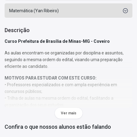
Matemática (Yan Ribeiro)
Descrição
Curso Prefeitura de Brasília de Minas-MG - Coveiro
As aulas encontram-se organizadas por disciplina e assuntos,
seguindo a mesma ordem do edital, visando uma preparação
eficiente ao candidato.
MOTIVOS PARA ESTUDAR COM ESTE CURSO:
• Professores especializados e com ampla experiência em
concursos públicos;
• Trilha de aulas na mesma ordem do edital, facilitando a
organização dos seus estudos;
• 100% online para você assistir de onde quiser (com acesso à
Ver mais
internet), seja pelo computador, tablet ou smartphone;
• Acesso ilimitado. Assista quantas vezes quiser pelo período de
Confira o que nossos alunos estão falando
365 dias;