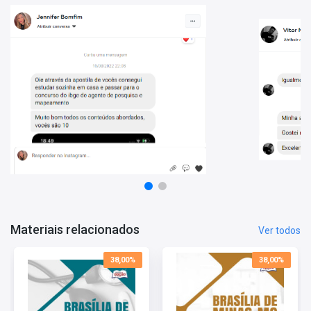
• Videoaulas com altíssimo padrão de gravação;
• Videoaulas podem ser aceleradas para otimizar ainda mais seu
tempo de estudo;
• Há mais de 10 anos, preparamos e ajudamos candidatos a
ingressar nas carreiras públicas.
Observação:
O curso não contempla CONHECIMENTOS
GERAIS/ATUALIDADES.
Videoaulas:
35
Duração:
12 horas
Tempo de acesso:
365 dias
*O prazo de acesso começa a contar a partir da data de confirmação de
pagamento.
Materiais relacionados
Ver todos
38,00%
38,00%