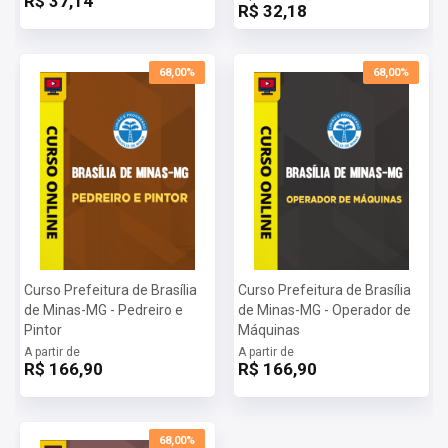
R$ 37,14
R$ 32,18
inovadoras são cuidadosamente elaboradas para oferecer uma
preparação completa e eficiente, proporcionando a você as
ferramentas necessárias para alcançar o seu objetivo.
68,00%
68,00%
Mais informações sobre o concurso Prefeitura de Brasília de
Minas-MG 2024:
Vagas:
87 vagas
Inscrições:
De 12/09/2024 a 10/10/2024
Salário:
R$ 1.412,00
Taxa de Inscrição:
R$ 90,00
Provas:
24/11/2024
Organizadora:
FADENOR
Curso Prefeitura de Brasília
Curso Prefeitura de Brasília
de Minas-MG - Pedreiro e
de Minas-MG - Operador de
Pintor
Máquinas
A partir de
A partir de
R$ 166,90
R$ 166,90
68,00%