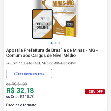
AS
NHO
AS
ÇÃO
EGA
L DE
IMENTO
CA DE
Apostila Prefeitura de Brasília de Minas - MG -
 E
Comum aos Cargos de Nível Médio
UÇÕES
DOS
sku: OP-116JL-24-BRASILIA-MG-COMUM-MEDIO-IMP
IROS
Leia algumas páginas
de R$ 51,90
R$ 32,18
38% OFF
ou 3x de R$ 10,73
Escolha o formato: