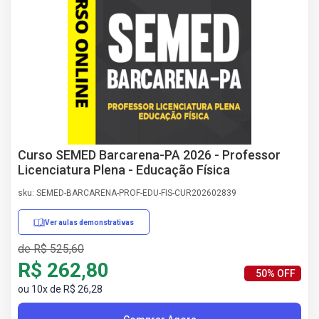
AS
NHO
AS
ÇÃO
EGA
L DE
IMENTO
CA DE
 E
Curso SEMED Barcarena-PA 2026 - Professor
UÇÕES
Licenciatura Plena - Educação Física
DOS
sku: SEMED-BARCARENA-PROF-EDU-FIS-CUR202602839
IROS
Ver aulas demonstrativas
de R$ 525,60
R$ 262,80
50% OFF
ou 10x de R$ 26,28