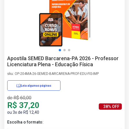
AS
NHO
AS
ÇÃO
EGA
L DE
IMENTO
CA DE
Apostila SEMED Barcarena-PA 2026 - Professor
 E
Licenciatura Plena - Educação Física
UÇÕES
DOS
sku: OP-204MA-26-SEMED-BARCARENA-PROF-EDU-FIS-IMP
IROS
Leia algumas páginas
de R$ 60,00
R$ 37,20
38% OFF
ou 3x de R$ 12,40
Escolha o formato: