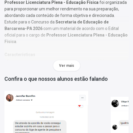
Professor Licenciatura Plena - Educação Física
foi organizada
para proporcionar um melhor rendimento na sua preparação,
abordando cada conteúdo de forma objetiva e direcionada.
Estude para o Concurso da
Secretaria de Educação de
Barcarena-PA 2026
com um material de acordo com o Edital
oficial para o cargo de
Professor Licenciatura Plena - Educação
Física
.
Características
- Conteúdo de acordo com o edital oficial Nº 001 - 2026;
Ver mais
- Material produzido por equipe especializada em concursos
públicos;
Confira o que nossos alunos estão falando
- Você receberá um bônus especial: Curso Online de disciplinas
básicas (Língua Portuguesa e Informática).
Obs.:
Este material não se limita à bibliografia oficial do edital. Os
temas são abordados conforme o referencial adotado pelos
autores, visando à clareza e à amplitude na preparação.
Matérias da Apostila:
Língua Portuguesa