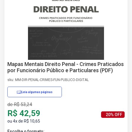
AS
NHO
AS
ÇÃO
EGA
L DE
IMENTO
CA DE
 E
Mapas Mentais Direito Penal - Crimes Praticados
UÇÕES
por Funcionário Público e Particulares (PDF)
DOS
sku: MM-DIR-PENAL-CRIMES-FUN-PUBLICO-DIGITAL
IROS
Leia algumas páginas
de R$ 53,24
R$ 42,59
20% OFF
ou 4x de R$ 10,65
Escolha o formato: