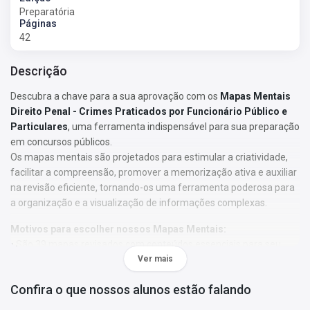
Preparatória
Páginas
42
Descrição
Descubra a chave para a sua aprovação com os
Mapas Mentais
Direito Penal - Crimes Praticados por Funcionário Público e
Particulares
, uma ferramenta indispensável para sua preparação
em concursos públicos.
Os mapas mentais são projetados para estimular a criatividade,
facilitar a compreensão, promover a memorização ativa e auxiliar
na revisão eficiente, tornando-os uma ferramenta poderosa para
a organização e a visualização de informações complexas.
Motivos para escolher nossos Mapas Mentais:
• São 39 mapas revisados com conteúdos essenciais para seu
sucesso nos concursos;
Ver mais
• Formato claro e objetivo, ideal para auxiliar nas revisões;
Confira o que nossos alunos estão falando
• Usam cores e imagens como chaves de memorização, além da
palavra em si. Método ideal para aqueles que se identificam com