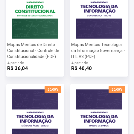
• Extravio, sonegação ou inutilização de livro ou documento;
• Emprego irregular de verbas ou rendas públicas;
• Concussão;
• Excesso de exação;
• Corrupção passiva;
• Corrupção passiva - Distinções;
• Facilitação de contrabando ou descaminho;
Mapas Mentais de Direito
Mapas Mentais Tecnologia
• Prevaricação;
Constitucional - Controle de
da Informação Governança -
• Prevaricação - por Equiparação;
Constitucionalidade (PDF)
ITIL V3 (PDF)
• Condescendência criminosa;
A partir de
A partir de
• Advocacia Administrativa;
R$ 36,04
R$ 40,40
• Violência arbitrária;
• Abandono de função;
• Exercício funcional ilegalmente antecipado ou prolongado;
20,00%
20,00%
• Violação de sigilo funcional;
• Violação do sigilo de proposta de concorrência;
• Usurpação de Função (art. 328);
• Resistência (art. 329);
• Desobediência (art. 330) e Desacato (art. 331);
• Tráfico de Influência (art. 332);
• Corrupção Ativa (art. 333);