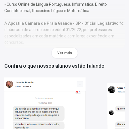
- Curso Online de Língua Portuguesa, Informática, Direito
Constitucional, Raciocínio Lógico e Matemática.
A
Apostila Câmara de Praia Grande - SP - Oficial Legislativo
foi
elaborada de acordo com o edital 01/2022, por professores
especializados em cada matéria e com larga experiência em
concursos.
Ver mais
O conteúdo foi organizado, visando uma fácil assimilação do
conteúdo e, assim, uma melhor otimização no tempo de
Confira o que nossos alunos estão falando
aprendizagem.
Características:
- Material;
- Possui textos com exercícios ao final de disciplinas básicas e
específicas;
- Conteúdo completo, de acordo com o Edital 01/2022;
- Materiais digitais para reforçar a sua preparação;
- Apostila elaborada por professores especializados em
concursos.