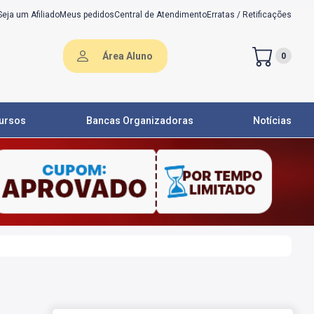
Seja um Afiliado
Meus pedidos
Central de Atendimento
Erratas / Retificações
Área Aluno
0
ursos
Bancas Organizadoras
Notícias