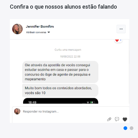
pelos autores, visando à clareza e à amplitude na preparação.
Confira o que nossos alunos estão falando
Matérias da Apostila:
Redação Oficial
Noções de Direito Constitucional
Noções de Direito Administrativo
Noções de Direito Penal
Noções de Direito Penal Militar
Noções de Direito Processual Penal
Atividade de Vistoria Técnica
Salvamento Terrestre
Salvamento Aquático
Salvamento em Altura
Atendimento Pré-Hospitalar
Combate a Incêndio