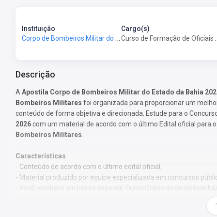
Instituição
Cargo(s)
Corpo de Bombeiros Militar do Estado da Bahia - CBM-BA
Curso de Formação de Ofi
Descrição
A
Apostila Corpo de Bombeiros Militar do Estado da Bahia 202
Bombeiros Militares
foi organizada para proporcionar um melho
conteúdo de forma objetiva e direcionada. Estude para o Concurs
2026
com um material de acordo com o
último
Edital oficial para
Bombeiros Militares
.
Características
- Conteúdo de acordo com o
último
edital oficial;
- Material produzido por equipe especializada em concursos públi
- Você receberá um bônus especial: Curso Online de disciplinas bá
Obs.:
Este material não se limita à bibliografia oficial do edital.