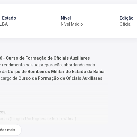
Estado
Nível
Edição
ciais Auxiliares Bombeiros Militares
BA
Nível Médio
Oficial
6 - Curso de Formação de Oficiais Auxiliares
r rendimento na sua preparação, abordando cada
o da
Corpo de Bombeiros Militar do Estado da Bahia
 o cargo de
Curso de Formação de Oficiais Auxiliares
cos;
sicas (Língua Portuguesa e Informática).
Ver mais
 Os temas são abordados conforme o referencial adotado