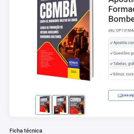
Formaç
Bombei
sku: OP-131MA
Apostila co
Questões ga
Tabelas, grá
Bônus: curs
Leia al
Ficha técnica