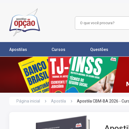
Apostilas
Cursos
Questões
Página inicial
Apostila
Apostila CBM-BA 2026 - Curs
Aposti