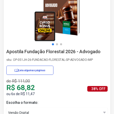
AS
NHO
AS
ÇÃO
EGA
L DE
IMENTO
CA DE
Apostila Fundação Florestal 2026 - Advogado
 E
UÇÕES
sku: OP-051JH-26-FUNDACAO-FLORESTAL-SP-ADVOGADO-IMP
DOS
IROS
Leia algumas páginas
de R$ 111,00
R$ 68,82
38% OFF
ou 6x de R$ 11,47
Escolha o formato: