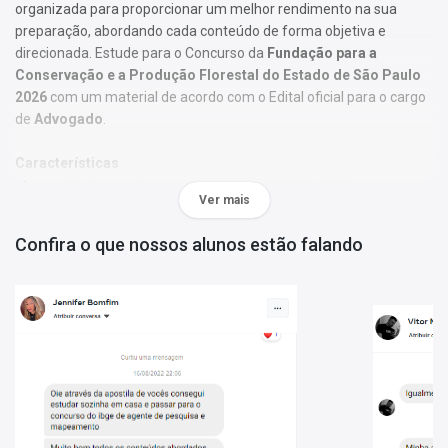
organizada para proporcionar um melhor rendimento na sua
preparação, abordando cada conteúdo de forma objetiva e
direcionada. Estude para o Concurso da
Fundação para a
Conservação e a Produção Florestal do Estado de São Paulo
2026
com um material de acordo com o Edital oficial para o cargo
de
Advogado
.
Características
- Conteúdo de acordo com o edital oficial Nº 01 - 2026;
Ver mais
- Material produzido por equipe especializada em concursos
públicos;
Confira o que nossos alunos estão falando
- Você receberá um bônus especial: Curso Online de disciplinas
básicas (Língua Portuguesa e Informática).
Obs.:
Este material não se limita à bibliografia oficial do edital. Os
temas são abordados conforme o referencial adotado pelos
autores, visando à clareza e à amplitude na preparação.
Matérias da Apostila:
Língua Portuguesa
Raciocínio Lógico-Matemático