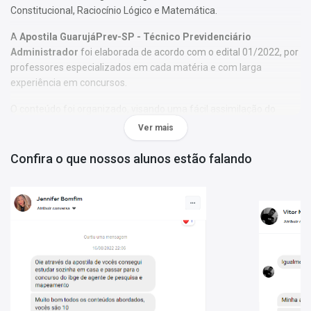
Constitucional, Raciocínio Lógico e Matemática.
A
Apostila GuarujáPrev-SP - Técnico Previdenciário
Administrador
foi elaborada de acordo com o edital 01/2022, por
professores especializados em cada matéria e com larga
experiência em concursos.
O conteúdo foi organizado, visando uma fácil assimilação do
conteúdo e, assim, uma melhor otimização no tempo de
Ver mais
aprendizagem.
Confira o que nossos alunos estão falando
Características:
- Conteúdo completo, de acordo com o Edital 01/2022;
- Materiais digitais para reforçar a sua preparação;
- Apostila elaborada por professores especializados em
concursos.
Matérias da Apostila:
Língua Portuguesa
Matemática
Conhecimentos Específicos