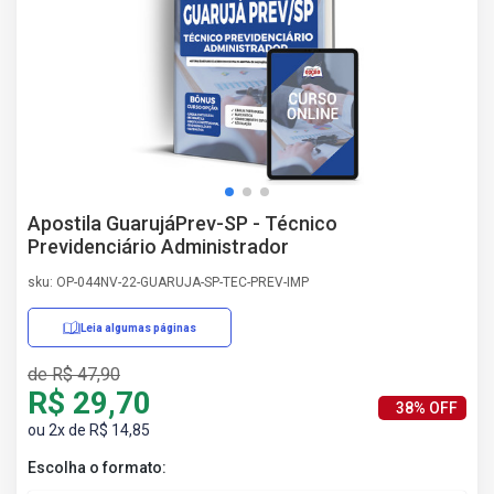
AS
NHO
AS
ÇÃO
EGA
L DE
IMENTO
CA DE
Apostila GuarujáPrev-SP - Técnico
 E
Previdenciário Administrador
UÇÕES
DOS
sku: OP-044NV-22-GUARUJA-SP-TEC-PREV-IMP
IROS
Leia algumas páginas
de R$ 47,90
R$ 29,70
38% OFF
ou 2x de R$ 14,85
Escolha o formato: