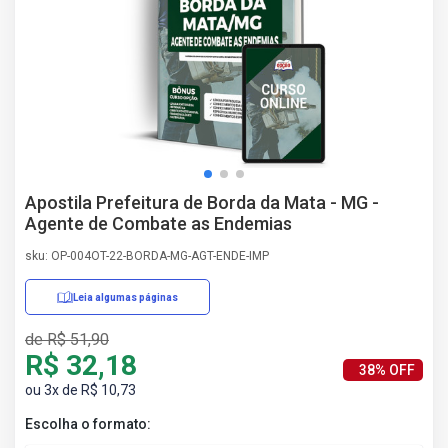
AS
NHO
AS
ÇÃO
EGA
L DE
IMENTO
CA DE
Apostila Prefeitura de Borda da Mata - MG -
 E
Agente de Combate as Endemias
UÇÕES
DOS
sku: OP-004OT-22-BORDA-MG-AGT-ENDE-IMP
IROS
Leia algumas páginas
de R$ 51,90
R$ 32,18
38% OFF
ou 3x de R$ 10,73
Escolha o formato: