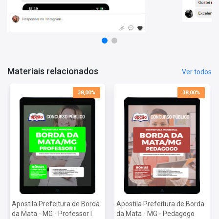
Conhecimentos Gerais e Legislação Específica Municipal
Conhecimentos Específicos
Mais informações sobre o concurso Prefeitura de Borda da
Mata - MG 2022:
Vagas:
8 vagas
Inscrições:
De 21/11/a 04/12/2022
Materiais relacionados
Ver todos
Salário:
R$ 1.705,93
Taxa de Inscrição:
R$ 70,00
38,00%
38,00%
Provas:
15/01/2023
Organizadora:
BRB Consultoria
Apostila Prefeitura de Borda
Apostila Prefeitura de Borda
da Mata - MG - Professor I
da Mata - MG - Pedagogo