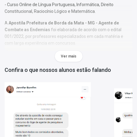
- Curso Online de Língua Portuguesa, Informática, Direito
Constitucional, Raciocínio Lógico e Matemática.
A
Apostila Prefeitura de Borda da Mata - MG - Agente de
Combate as Endemias
foi elaborada de acordo com o edital
001/2022, por professores especializados em cada matéria e
com larga experiência em concursos.
O conteúdo foi organizado, visando uma fácil assimilação do
Ver mais
conteúdo e, assim, uma melhor otimização no tempo de
aprendizagem.
Confira o que nossos alunos estão falando
Características:
- Conteúdo completo, de acordo com o Edital 001/2022;
- Materiais digitais para reforçar a sua preparação;
- Apostila elaborada por professores especializados em
concursos.
Matérias da Apostila:
Língua Portuguesa
Conhecimentos em Informática