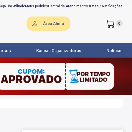
Seja um Afiliado
Meus pedidos
Central de Atendimento
Erratas / Retificações
Área Aluno
0
ursos
Bancas Organizadoras
Notícias