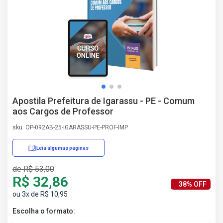
AS
NHO
AS
ÇÃO
EGA
L DE
IMENTO
CA DE
Apostila Prefeitura de Igarassu - PE - Comum
 E
aos Cargos de Professor
UÇÕES
DOS
sku: OP-092AB-25-IGARASSU-PE-PROF-IMP
IROS
Leia algumas páginas
de R$ 53,00
R$ 32,86
38% OFF
ou 3x de R$ 10,95
Escolha o formato: