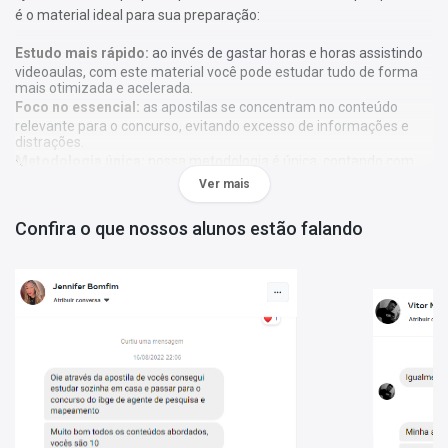
é o material ideal para sua preparação:
Estudo mais rápido:
ao invés de gastar horas e horas assistindo
videoaulas, com este material você pode estudar tudo de forma
mais otimizada e acelerada.
Foco no essencial:
as apostilas se concentram no conteúdo
relevante para o concurso, evitando excesso de informações e
distrações.
Metodologia única:
nossa metodologia é única, contando com
diversos recursos de aprendizagem que irão acelerar seu
Ver mais
aprendizado, gráficos, tabelas e destaques do que é mais
importante e conteúdo direto ao ponto.
Confira o que nossos alunos estão falando
A
Apostila Prefeitura Municipal de Igarassu - PE 2025 -
Comum aos Cargos de Professor
foi elaborada de acordo com
o edital 001/2025, por professores especializados em cada
matéria e com larga experiência em concursos.
Atenção:
As apostilas não seguem, obrigatoriamente, a
bibliografia indicada no edital. Os conteúdos são tratados com
base em referências teóricas amplas e na experiência dos
autores responsáveis pela elaboração do material.