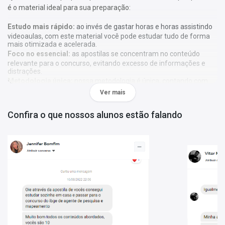
é o material ideal para sua preparação:
Estudo mais rápido:
ao invés de gastar horas e horas assistindo
videoaulas, com este material você pode estudar tudo de forma
mais otimizada e acelerada.
Foco no essencial:
as apostilas se concentram no conteúdo
relevante para o concurso, evitando excesso de informações e
distrações.
Metodologia única:
nossa metodologia é única, contando com
diversos recursos de aprendizagem que irão acelerar seu
Ver mais
aprendizado, gráficos, tabelas e destaques do que é mais
importante e conteúdo direto ao ponto.
Confira o que nossos alunos estão falando
A
Apostila Prefeitura Municipal de Igarassu - PE 2025 -
Professor (1º ao 5º Ano) Polivalente
foi elaborada de acordo
com o edital 001/2025, por professores especializados em cada
matéria e com larga experiência em concursos.
Atenção:
As apostilas não seguem, obrigatoriamente, a
bibliografia indicada no edital. Os conteúdos são tratados com
base em referências teóricas amplas e na experiência dos
autores responsáveis pela elaboração do material.