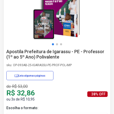
AS
NHO
AS
ÇÃO
EGA
L DE
IMENTO
CA DE
Apostila Prefeitura de Igarassu - PE - Professor
 E
(1º ao 5º Ano) Polivalente
UÇÕES
DOS
sku: OP-093AB-25-IGARASSU-PE-PROF-POL-IMP
IROS
Leia algumas páginas
de R$ 53,00
R$ 32,86
38% OFF
ou 3x de R$ 10,95
Escolha o formato: