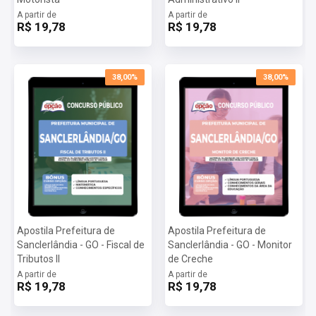
Importante: caso a apostila esteja em PRÉ-VENDA o arquivo
A partir de
A partir de
R$ 19,78
R$ 19,78
somente será liberado na data informada no site.
38,00%
38,00%
Apostila Prefeitura de
Apostila Prefeitura de
Sanclerlândia - GO - Fiscal de
Sanclerlândia - GO - Monitor
Tributos II
de Creche
A partir de
A partir de
R$ 19,78
R$ 19,78