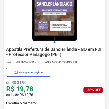
AS
NHO
AS
ÇÃO
EGA
L DE
IMENTO
CA DE
Apostila Prefeitura de Sanclerlândia - GO em PDF
 E
- Professor Pedagogo (PEII)
UÇÕES
DOS
sku: OP-018NV-21-SANCLERLANDIA-GO-PROF-DIGITAL
IROS
Leia algumas páginas
de R$ 31,90
R$ 19,78
38% OFF
ou 1x de R$ 19,78
Escolha o formato: