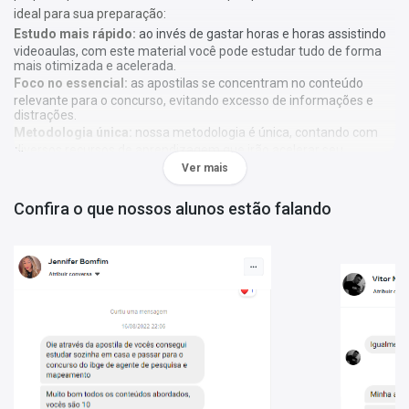
ideal para sua preparação:
Estudo mais rápido:
ao invés de gastar horas e horas assistindo
videoaulas, com este material você pode estudar tudo de forma
mais otimizada e acelerada.
Foco no essencial:
as apostilas se concentram no conteúdo
relevante para o concurso, evitando excesso de informações e
distrações.
Metodologia única:
nossa metodologia é única, contando com
diversos recursos de aprendizagem que irão acelerar seu
aprendizado, gráficos, tabelas e destaques do que é mais
Ver mais
importante e conteúdo direto ao ponto.
Confira o que nossos alunos estão falando
A
Apostila Prefeitura de São Sebastião do Alto - RJ 2023 -
Agente de Endemias
foi elaborada de acordo com o edital
001/2023, por professores especializados em cada matéria e
com larga experiência em concursos.
O que você vai receber:
Apostila com todo o conteúdo teórico necessário para sua
preparação;
Questões gabaritadas de acordo com o perfil da sua prova;
Tabelas, gráficos e outros recursos visuais para facilitar seu
aprendizado;
Bônus: curso online Básico para Concursos (abaixo mais
detalhes).