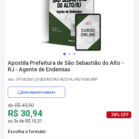
AS
NHO
AS
ÇÃO
EGA
L DE
IMENTO
CA DE
Apostila Prefeitura de São Sebastião do Alto -
 E
RJ - Agente de Endemias
UÇÕES
DOS
sku: OP-082NV-23-SEBASTIAO-ALTO-RJ-AGT-END-IMP
IROS
Leia algumas páginas
de R$ 49,90
R$ 30,94
38% OFF
ou 3x de R$ 10,31
Escolha o formato: