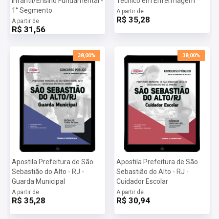
Infantil/Ensino Fundamental -
Técnico em Enfermagem
ferramentas necessárias para alcançar o seu objetivo.
1° Segmento
A partir de
Mais informações sobre o concurso Prefeitura de São
R$ 35,28
A partir de
Sebastião do Alto - RJ 2023:
R$ 31,56
Vagas:
3 vagas
Inscrições:
De 28/08/2023 a 15/11/2023
38,00%
38,00%
Salário:
R$ 2.640,00
Taxa de Inscrição:
R$ 130,00
Provas:
24/03/2024
Organizadora:
IASP
Apostila Prefeitura de São
Apostila Prefeitura de São
Sebastião do Alto - RJ -
Sebastião do Alto - RJ -
Guarda Municipal
Cuidador Escolar
A partir de
A partir de
R$ 35,28
R$ 30,94