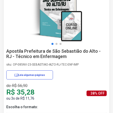
AS
NHO
AS
ÇÃO
EGA
L DE
IMENTO
CA DE
Apostila Prefeitura de São Sebastião do Alto -
 E
RJ - Técnico em Enfermagem
UÇÕES
DOS
sku: OP-085NV-23-SEBASTIAO-ALTO-RJ-TEC-ENF-IMP
IROS
Leia algumas páginas
de R$ 56,90
R$ 35,28
38% OFF
ou 3x de R$ 11,76
Escolha o formato: