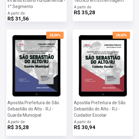
Infantil/Ensino Fundamental -
Técnico em Enfermagem
ferramentas necessárias para alcançar o seu objetivo.
1° Segmento
A partir de
Mais informações sobre o concurso Prefeitura de São
R$ 35,28
A partir de
Sebastião do Alto - RJ 2023:
R$ 31,56
Vagas:
6 vagas
Inscrições:
De 28/08/2023 a 15/11/2023
38,00%
38,00%
Salário:
R$ 1.785,56
Taxa de Inscrição:
R$ 140,00
Provas:
24/03/2024
Organizadora:
IASP
Apostila Prefeitura de São
Apostila Prefeitura de São
Sebastião do Alto - RJ -
Sebastião do Alto - RJ -
Guarda Municipal
Cuidador Escolar
A partir de
A partir de
R$ 35,28
R$ 30,94