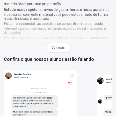
material ideal para sua preparação:
Estudo mais rápido:
ao invés de gastar horas e horas assistindo
videoaulas, com este material você pode estudar tudo de forma
mais otimizada e acelerada.
Foco no essencial:
as apostilas se concentram no conteúdo
relevante para o concurso, evitando excesso de informações e
distrações.
Metodologia única:
nossa metodologia é única, contando com
diversos recursos de aprendizagem que irão acelerar seu
aprendizado, gráficos, tabelas e destaques do que é mais
Ver mais
importante e conteúdo direto ao ponto.
Confira o que nossos alunos estão falando
A
Apostila Prefeitura de São Sebastião do Alto - RJ 2023 -
TÉCNICO EM ENFERMAGEM
foi elaborada de acordo com o edital
001/2023, por professores especializados em cada matéria e
com larga experiência em concursos.
O que você vai receber:
Apostila com todo o conteúdo teórico necessário para sua
preparação;
Questões gabaritadas de acordo com o perfil da sua prova;
Tabelas, gráficos e outros recursos visuais para facilitar seu
aprendizado;
Bônus: curso online Básico para Concursos (abaixo mais
detalhes).