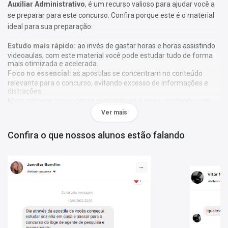
Auxiliar Administrativo
, é um recurso valioso para ajudar você a
se preparar para este concurso. Confira porque este é o material
ideal para sua preparação:
Estudo mais rápido:
ao invés de gastar horas e horas assistindo
videoaulas, com este material você pode estudar tudo de forma
mais otimizada e acelerada.
Foco no essencial:
as apostilas se concentram no conteúdo
relevante para o concurso, evitando excesso de informações e
distrações.
Metodologia única:
nossa metodologia é única, contando com
diversos recursos de aprendizagem que irão acelerar seu
Ver mais
aprendizado, gráficos, tabelas e destaques do que é mais
importante e conteúdo direto ao ponto.
Confira o que nossos alunos estão falando
A
Apostila Prefeitura Municipal de Tremembé - SP 01 - 2026 -
Auxiliar Administrativo
foi elaborada de acordo com o edital 01 -
2026, por professores especializados em cada matéria e com
larga experiência em concursos.
Atenção:
As apostilas não seguem, obrigatoriamente, a
bibliografia indicada no edital. Os conteúdos são tratados com
base em referências teóricas amplas e na experiência dos