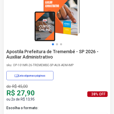
AS
NHO
AS
ÇÃO
EGA
L DE
IMENTO
CA DE
Apostila Prefeitura de Tremembé - SP 2026 -
 E
Auxiliar Administrativo
UÇÕES
DOS
sku: OP-101MR-26-TREMEMBE-SP-AUX-ADM-IMP
IROS
Leia algumas páginas
de R$ 45,00
R$ 27,90
38% OFF
ou 2x de R$ 13,95
Escolha o formato: