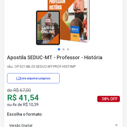
AS
NHO
AS
ÇÃO
EGA
L DE
IMENTO
CA DE
Apostila SEDUC-MT - Professor - História
 E
UÇÕES
sku: OP-021AB-25-SEDUC-MT-PROF-HIST-IMP
DOS
IROS
Leia algumas páginas
de R$ 67,00
R$ 41,54
38% OFF
ou 4x de R$ 10,39
Escolha o formato: