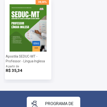
Inscrições:
De 10/04/2025 a 08/05/2025
38,00%
Salário:
R$ 7.005,09
Taxa de Inscrição:
R$ 150,00
Provas:
22/06/2025
Organizadora:
Apostila SEDUC-MT -
Professor - Língua Inglesa
A partir de
R$ 35,34
PROGRAMA DE