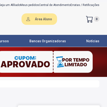
Seja um Afiliado
Meus pedidos
Central de Atendimento
Erratas / Retificações
Área Aluno
0
ursos
Bancas Organizadoras
Notícias