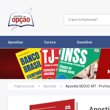
Apostilas
Cursos
Questões
Página inicial
Apostila
Apostila SEDUC-MT - Profes
Aposti