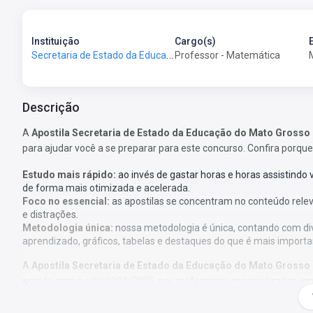
Instituição
Cargo(s)
Secretaria de Estado da Educação do Mato Grosso - SEDUC-MT
Professor - Matemática
Descrição
A
Apostila Secretaria de Estado da Educação do Mato Grosso 
para ajudar você a se preparar para este concurso. Confira porque
Estudo mais rápido:
ao invés de gastar horas e horas assistindo
de forma mais otimizada e acelerada.
Foco no essencial:
as apostilas se concentram no conteúdo rele
e distrações.
Metodologia única:
nossa metodologia é única, contando com di
aprendizado, gráficos, tabelas e destaques do que é mais importa
A
Apostila Secretaria de Estado da Educação do Mato Grosso 
acordo com o edital 001/2025, por professores especializados em
O que você vai receber: