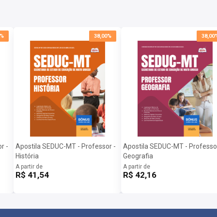
tecnologia para transformar vidas, e estamos aqui
lizando uma metodologia inovadora e eficiente,
0%
38,00%
38,00
rias para alcançar seu objetivo de aprovação.
 Educação do Mato Grosso 2025:
r -
Apostila SEDUC-MT - Professor -
Apostila SEDUC-MT - Professor
História
Geografia
A partir de
A partir de
R$ 41,54
R$ 42,16