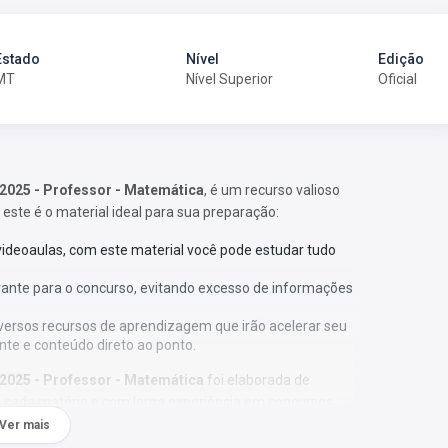
Estado
Nível
Edição
MT
Nível Superior
Oficial
2025 - Professor - Matemática
, é um recurso valioso
 este é o material ideal para sua preparação:
 videoaulas, com este material você pode estudar tudo
vante para o concurso, evitando excesso de informações
versos recursos de aprendizagem que irão acelerar seu
nte e conteúdo direto ao ponto.
2025 - Professor - Matemática
foi elaborada de
 cada matéria e com larga experiência em concursos.
Ver mais