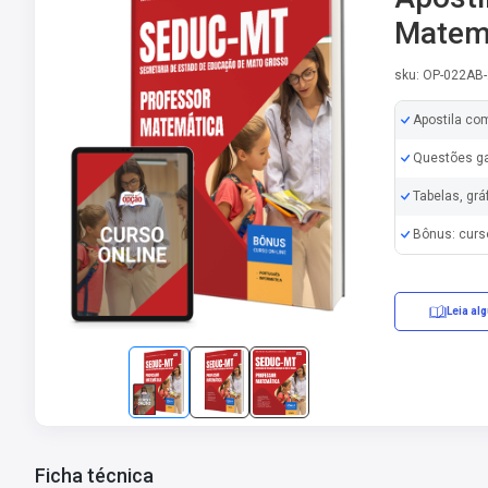
Matem
sku: OP-022AB
Apostila co
Questões ga
Tabelas, grá
Bônus: curs
Leia al
Erratas/Retifi
Ficha técnica