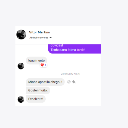
ria para uma preparação eficiente;
il da prova, para reforçar o aprendizado;
ara facilitar a compreensão dos tópicos mais complexos;
detalhes abaixo), para complementar sua preparação.
idade e aproveitar ao máximo este material. São
gico matemático, matemática e direito constitucional.
blicos do Brasil e seremos sua parceira ideal na jornada
rcado de recursos didáticos, comprometidos com a
a otimizar sua preparação.
reas, e temos um compromisso sólido em democratizar o