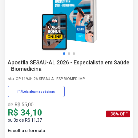
AS
NHO
AS
ÇÃO
EGA
L DE
IMENTO
CA DE
Apostila SESAU-AL 2026 - Especialista em Saúde
 E
- Biomedicina
UÇÕES
DOS
sku: OP-119JH-26-SESAU-AL-ESP-BIOMED-IMP
IROS
Leia algumas páginas
de R$ 55,00
R$ 34,10
38% OFF
ou 3x de R$ 11,37
Escolha o formato: