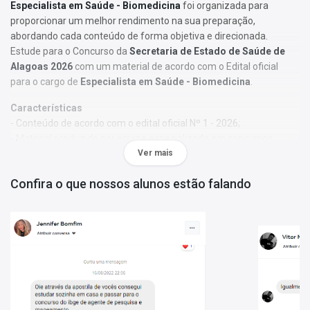
Especialista em Saúde - Biomedicina
foi organizada para
proporcionar um melhor rendimento na sua preparação,
abordando cada conteúdo de forma objetiva e direcionada.
Estude para o Concurso da
Secretaria de Estado de Saúde de
Alagoas 2026
com um material de acordo com o Edital oficial
para o cargo de
Especialista em Saúde - Biomedicina
.
Características
- Conteúdo de acordo com o edital oficial Nº 1 - 2026;
- Material produzido por equipe especializada em concursos
públicos;
Ver mais
- Você receberá um bônus especial: Curso Online de disciplinas
Confira o que nossos alunos estão falando
básicas (Língua Portuguesa e Informática).
Obs.:
Este material não se limita à bibliografia oficial do edital. Os
temas são abordados conforme o referencial adotado pelos
autores, visando à clareza e à amplitude na preparação.
Matérias da Apostila:
Língua Portuguesa
Ética no serviço Público