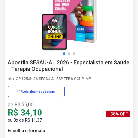
AS
NHO
AS
ÇÃO
EGA
L DE
IMENTO
CA DE
Apostila SESAU-AL 2026 - Especialista em Saúde
 E
- Terapia Ocupacional
UÇÕES
DOS
sku: OP-125JH-26-SESAU-AL-ESP-TERA-OCUP-IMP
IROS
Leia algumas páginas
de R$ 55,00
R$ 34,10
38% OFF
ou 3x de R$ 11,37
Escolha o formato: