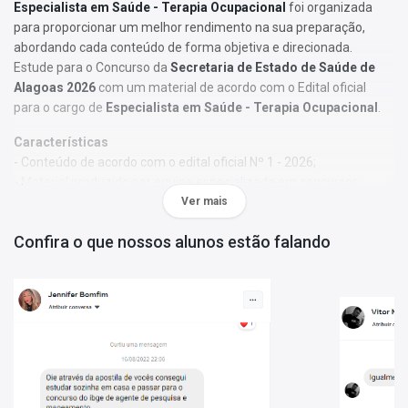
Especialista em Saúde - Terapia Ocupacional
foi organizada
para proporcionar um melhor rendimento na sua preparação,
abordando cada conteúdo de forma objetiva e direcionada.
Estude para o Concurso da
Secretaria de Estado de Saúde de
Alagoas 2026
com um material de acordo com o Edital oficial
para o cargo de
Especialista em Saúde - Terapia Ocupacional
.
Características
- Conteúdo de acordo com o edital oficial Nº 1 - 2026;
- Material produzido por equipe especializada em concursos
públicos;
Ver mais
- Você receberá um bônus especial: Curso Online de disciplinas
Confira o que nossos alunos estão falando
básicas (Língua Portuguesa e Informática).
Obs.:
Este material não se limita à bibliografia oficial do edital. Os
temas são abordados conforme o referencial adotado pelos
autores, visando à clareza e à amplitude na preparação.
Matérias da Apostila:
Língua Portuguesa
Ética no serviço Público