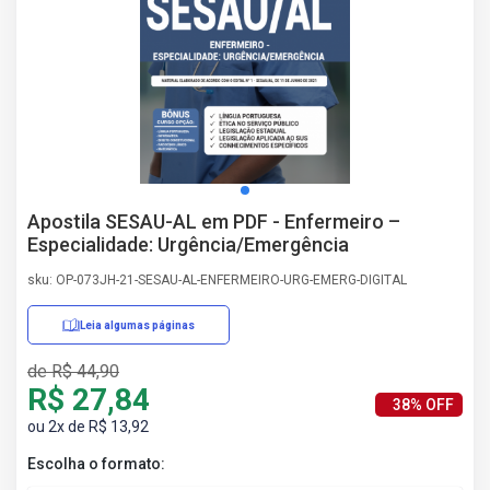
AS
NHO
AS
ÇÃO
EGA
L DE
IMENTO
CA DE
Apostila SESAU-AL em PDF - Enfermeiro –
 E
Especialidade: Urgência/Emergência
UÇÕES
DOS
sku: OP-073JH-21-SESAU-AL-ENFERMEIRO-URG-EMERG-DIGITAL
IROS
Leia algumas páginas
de R$ 44,90
R$ 27,84
38% OFF
ou 2x de R$ 13,92
Escolha o formato: