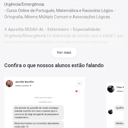
Urgência/Emergência;
- Curso Online de Português, Matemática e Raciocínio Lógico -
Ortografia, Mínimo Múltiplo Comum e Associações Lógicas.
A
Apostila SESAU-AL - Enfermeiro – Especialidade:
Urgência/Emergência
foi elaborada de acordo com o edital 1, por
professores especializados em cada matéria e com larga
experiência em concursos.
Ver mais
O conteúdo foi organizado, visando uma fácil assimilação do
Confira o que nossos alunos estão falando
conteúdo e, assim, uma melhor otimização no tempo de
aprendizagem.
Características:
- Material;
- Possui exercícios de fixação gabaritados;
- Conteúdo completo, de acordo com o Edital 1;
- Materiais digitais para reforçar a sua preparação;
- Apostila elaborada por professores especializados em
concursos.