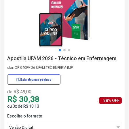
AS
NHO
AS
ÇÃO
EGA
L DE
IMENTO
CA DE
Apostila UFAM 2026 - Técnico em Enfermagem
 E
UÇÕES
sku: OP-040FV-26-UFAM-TEC-ENFERM-IMP
DOS
IROS
Leia algumas páginas
de R$ 49,00
R$ 30,38
38% OFF
ou 3x de R$ 10,13
Escolha o formato: