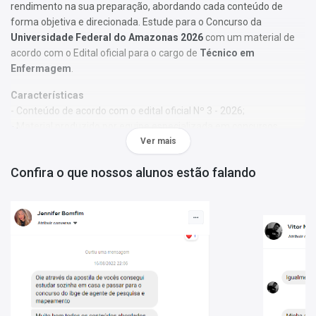
rendimento na sua preparação, abordando cada conteúdo de
forma objetiva e direcionada. Estude para o Concurso da
Universidade Federal do Amazonas 2026
com um material de
acordo com o Edital oficial para o cargo de
Técnico em
Enfermagem
.
Características
- Conteúdo de acordo com o edital oficial Nº 3 - 2026;
- Material produzido por equipe especializada em concursos
públicos;
Ver mais
- Você receberá um bônus especial: Curso Online de disciplinas
Confira o que nossos alunos estão falando
básicas (Língua Portuguesa e Informática).
Obs.:
Este material não se limita à bibliografia oficial do edital. Os
temas são abordados conforme o referencial adotado pelos
autores, visando à clareza e à amplitude na preparação.
Matérias da Apostila:
Língua Portuguesa
Legislação
Conhecimentos Específicos