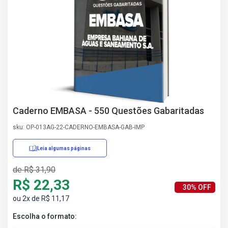
AS
NHO
AS
ÇÃO
EGA
L DE
IMENTO
CA DE
 E
Caderno EMBASA - 550 Questões Gabaritadas
UÇÕES
DOS
sku: OP-013AG-22-CADERNO-EMBASA-GAB-IMP
IROS
Leia algumas páginas
de R$ 31,90
R$ 22,33
30% OFF
ou 2x de R$ 11,17
Escolha o formato: