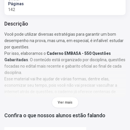
Páginas
142
Descrição
Você pode utilizar diversas estratégias para garantir um bom
desempenho na prova, mas uma, em especial, é infalível: estudar
por questões.
Por isso, elaboramos o
Caderno EMBASA - 550 Questões
Gabaritadas
. O conteúdo está organizado por disciplina, questões
focadas no edital mais recente e gabarito oficial ao final de cada
disciplina.
Esse material vai lhe ajudar de várias formas, dentre elas,
economizar seu tempo, pois você não vai precisar vasculhar a
internet atrás de questões, o caderno já oferece centenas de
questões, tudo organizado para facilitar seus estudos.
Ver mais
Características:
• Questões com base no edital mais recente;
Confira o que nossos alunos estão falando
• Focado preferencialmente na banca organizadora do concurso;
• Organizado por matéria e gabarito oficial ao final da matéria;
Aproveite o preço promocional e adquira agora o seu caderno de