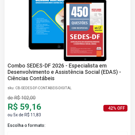
AS
NHO
AS
ÇÃO
EGA
L DE
IMENTO
CA DE
 E
Combo SEDES-DF 2026 - Especialista em
UÇÕES
Desenvolvimento e Assistência Social (EDAS) -
DOS
Ciências Contábeis
IROS
sku: CB-SEDES-DF-CONTABEIS-DIGITAL
de R$ 102,00
R$ 59,16
42% OFF
ou 5x de R$ 11,83
Escolha o formato: