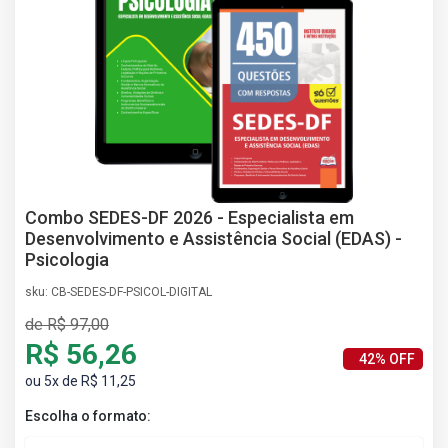
AS
NHO
AS
ÇÃO
EGA
L DE
IMENTO
CA DE
 E
Combo SEDES-DF 2026 - Especialista em
UÇÕES
Desenvolvimento e Assistência Social (EDAS) -
DOS
Psicologia
IROS
sku: CB-SEDES-DF-PSICOL-DIGITAL
de R$ 97,00
R$ 56,26
42% OFF
ou 5x de R$ 11,25
Escolha o formato: