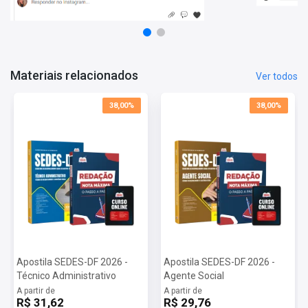
- 2 produtos atualizados;
- Materiais organizados por professores especializados em
concursos públicos;
- Apostila elaborada com foco no último edital.
Materiais relacionados
Ver todos
Informações Sobre o Concurso SEDES-DF 2026:
Vagas: 75 Vagas
38,00%
38,00%
Inscrições: De 09/06/2026 a 13/07/2026
Salário: R$ 6.071,09
Taxa de Inscrição: R$ 113,00
Prova: 06/09/2026
Apostila SEDES-DF 2026 -
Apostila SEDES-DF 2026 -
Técnico Administrativo
Agente Social
A partir de
A partir de
R$ 31,62
R$ 29,76