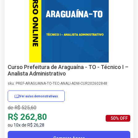
AS
NHO
AS
ÇÃO
EGA
L DE
IMENTO
CA DE
 E
Curso Prefeitura de Araguaína - TO - Técnico I –
UÇÕES
Analista Administrativo
DOS
sku: PREF-ARAGUAINA-TO-TEC-ANALI-ADM-CUR202602848
IROS
Ver aulas demonstrativas
de R$ 525,60
R$ 262,80
50% OFF
ou 10x de R$ 26,28