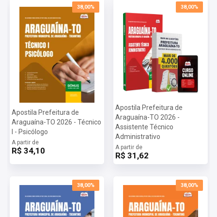
Tempo de acesso:
365 dias
38,00%
38,00%
*O prazo de acesso começa a contar a partir da data de confirmação de
pagamento.
Apostila Prefeitura de
Apostila Prefeitura de
Araguaína-TO 2026 -
Araguaína-TO 2026 - Técnico
Assistente Técnico
I - Psicólogo
Administrativo
A partir de
A partir de
R$ 34,10
R$ 31,62
38,00%
38,00%