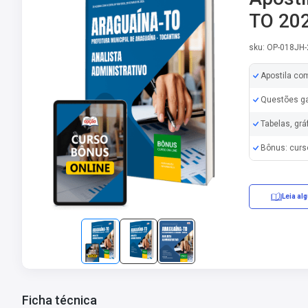
TO 202
sku: OP-018JH
Apostila co
Questões ga
Tabelas, grá
Bônus: curs
Leia al
Erratas/Retifi
Ficha técnica