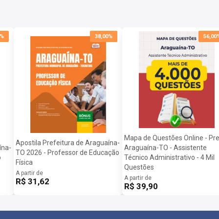
0%
38,00%
56,00
Mapa de Questões Online - Pre
Apostila Prefeitura de Araguaína-
ína-
Araguaína-TO - Assistente
TO 2026 - Professor de Educação
o
Técnico Administrativo - 4 Mil
Física
Questões
A partir de
A partir de
R$ 31,62
R$ 39,90