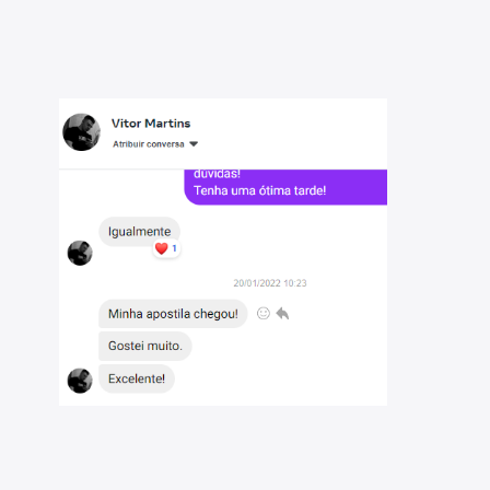
raguaína
ína-TO - 2026: