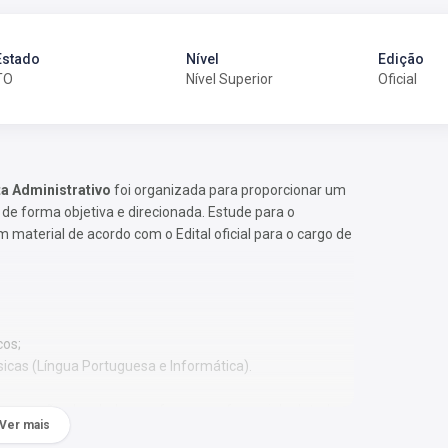
Estado
Nível
Edição
TO
Nível Superior
Oficial
ta Administrativo
foi organizada para proporcionar um
e forma objetiva e direcionada. Estude para o
material de acordo com o Edital oficial para o cargo de
cos;
sicas (Língua Portuguesa e Informática).
 Os temas são abordados conforme o referencial adotado
Ver mais