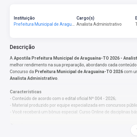
Instituição
Cargo(s)
Prefeitura Municipal de Araguaína-TO - Prefeitura de Araguaína-TO
Analista Administrativo
Descrição
A
Apostila Prefeitura Municipal de Araguaína-TO 2026 - Analis
melhor rendimento na sua preparação, abordando cada conteúdo d
Concurso da
Prefeitura Municipal de Araguaína-TO 2026
com um 
Analista Administrativo
.
Características
- Conteúdo de acordo com o edital oficial Nº 004 - 2026;
- Material produzido por equipe especializada em concursos públi
- Você receberá um bônus especial: Curso Online de disciplinas bá
Obs.:
Este material não se limita à bibliografia oficial do edital.
pelos autores, visando à clareza e à amplitude na preparação.