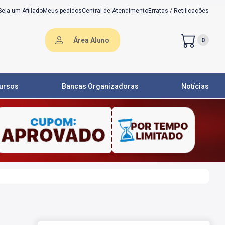
Seja um Afiliado
Meus pedidos
Central de Atendimento
Erratas / Retificações
Área Aluno
0
ursos
Bancas Organizadoras
Notícias