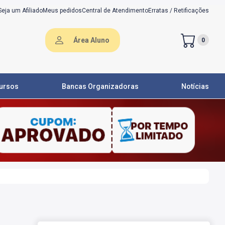
Seja um Afiliado
Meus pedidos
Central de Atendimento
Erratas / Retificações
Área Aluno
0
ursos
Bancas Organizadoras
Notícias