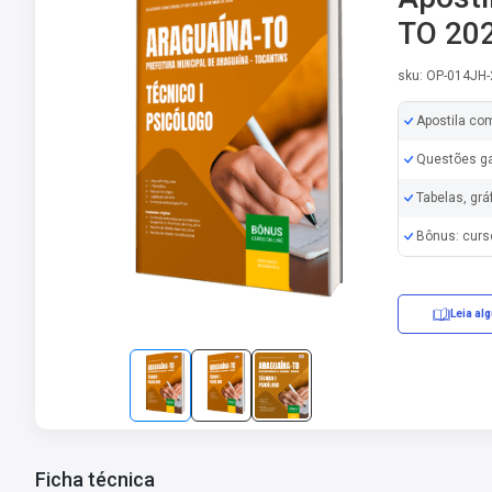
TO 202
sku: OP-014JH
Apostila co
Questões ga
Tabelas, grá
Bônus: curs
Leia al
Erratas/Retifi
Ficha técnica