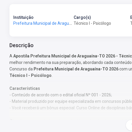
Instituição
Cargo(s)
Prefeitura Municipal de Araguaína-TO - Prefeitura de Araguaína-TO
Técnico I - Psicólogo
Descrição
A
Apostila Prefeitura Municipal de Araguaína-TO 2026 - Técnic
melhor rendimento na sua preparação, abordando cada conteúdo d
Concurso da
Prefeitura Municipal de Araguaína-TO 2026
com um 
Técnico I - Psicólogo
.
Características
- Conteúdo de acordo com o edital oficial Nº 001 - 2026;
- Material produzido por equipe especializada em concursos públi
- Você receberá um bônus especial: Curso Online de disciplinas bá
Obs.:
Este material não se limita à bibliografia oficial do edital.
pelos autores, visando à clareza e à amplitude na preparação.