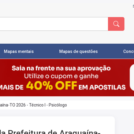
Mapas mentais
Mapas de questões
Conc
aína-TO 2026 - Técnico I - Psicólogo
la Prefeitura de Araguaína-