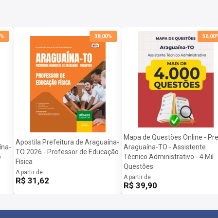
0%
38,00%
56,00
Mapa de Questões Online - Pre
Apostila Prefeitura de Araguaína-
ína-
Araguaína-TO - Assistente
TO 2026 - Professor de Educação
o
Técnico Administrativo - 4 Mil
Física
Questões
A partir de
A partir de
R$ 31,62
R$ 39,90