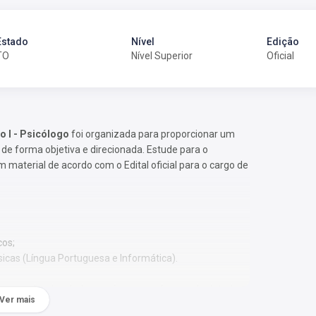
Estado
Nível
Edição
TO
Nível Superior
Oficial
o I - Psicólogo
foi organizada para proporcionar um
e forma objetiva e direcionada. Estude para o
material de acordo com o Edital oficial para o cargo de
cos;
sicas (Língua Portuguesa e Informática).
 Os temas são abordados conforme o referencial adotado
Ver mais