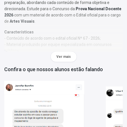
preparação, abordando cada conteúdo de forma objetiva e
direcionada. Estude para o Concurso da
Prova Nacional Docente
2026
com um material de acordo com o Edital oficial para o cargo
de
Artes Visuais
.
Características
- Conteúdo de acordo com o edital oficial Nº 67 - 2026;
- Material produzido por equipe especializada em concursos
públicos;
- Você receberá um bônus especial: Curso Online de disciplinas
Ver mais
básicas (Língua Portuguesa e Informática).
Confira o que nossos alunos estão falando
Obs.:
Este material não se limita à bibliografia oficial do edital. Os
temas são abordados conforme o referencial adotado pelos
autores, visando à clareza e à amplitude na preparação.
Matérias da Apostila:
Formação Geral Docente
Conhecimentos Específicos
Informações Sobre o Concurso Prova Nacional Docente -