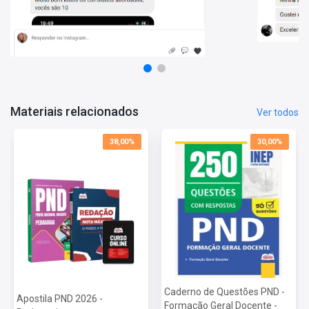
2026:
Vagas: Cadastro Reserva
Inscrições: De 22/06/2026 a 03/07/2026
Salário: R$ 0,00
Taxa de Inscrição: R$ 85,00
Prova: 20/09/2026
Materiais relacionados
Ver todos
38,00%
30,00%
Caderno de Questões PND -
Apostila PND 2026 -
Formação Geral Docente -