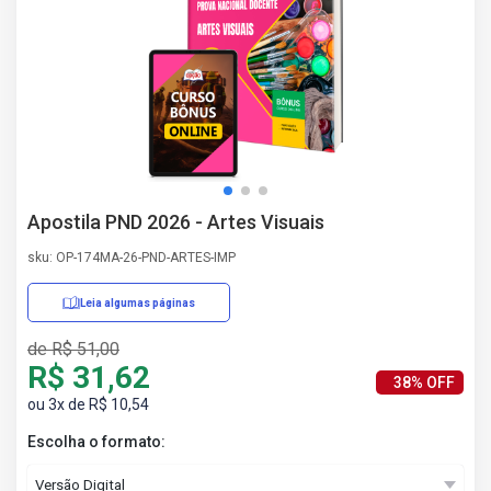
AS
NHO
AS
ÇÃO
EGA
L DE
IMENTO
CA DE
Apostila PND 2026 - Artes Visuais
 E
UÇÕES
sku: OP-174MA-26-PND-ARTES-IMP
DOS
IROS
Leia algumas páginas
de R$ 51,00
R$ 31,62
38% OFF
ou 3x de R$ 10,54
Escolha o formato: