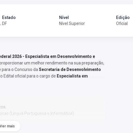
Estado
Nível
Edição
 (EDAS) - Administração
DF
Nível Superior
Oficial
ederal 2026 - Especialista em Desenvolvimento e
 proporcionar um melhor rendimento na sua preparação,
e para o Concurso da
Secretaria de Desenvolvimento
Edital oficial para o cargo de
Especialista em
cos;
sicas (Língua Portuguesa e Informática).
 Os temas são abordados conforme o referencial adotado
Ver mais