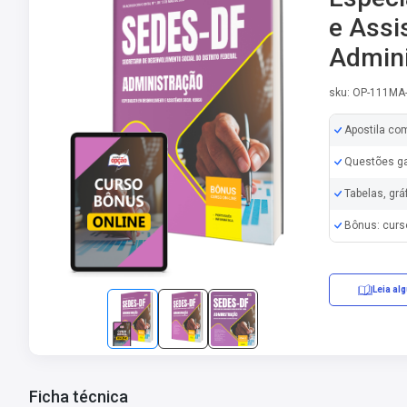
e Assi
Admini
sku: OP-111MA
Apostila co
Questões ga
Tabelas, grá
Bônus: curs
Leia al
Erratas/Retifi
Ficha técnica