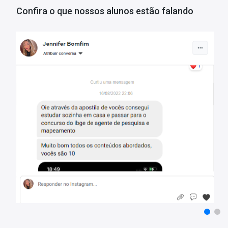
Confira o que nossos alunos estão falando
Matérias da Apostila:
Língua Portuguesa
Conhecimentos do Distrito Federal
Política para Mulheres
Legislação e Noções de Primeiros Socorros
Fundamentos
Organização
Gestão e Marcos Normativos da Assistência Social
Direitos
Violações De Direitos e Vulnerabilidades Sociais
Programas
Benefícios E Instrumentos Socioassistenciais Do Distrito Federal
Conhecimentos Específicos
Informações Sobre o Concurso Secretaria de Desenvolvimento S
Vagas: 47 Vagas
Inscrições: De 09/06/2026 a 13/07/2026
Salário: R$ 6.071,09
Taxa de Inscrição: R$ 113,00
Prova: 06/09/2026