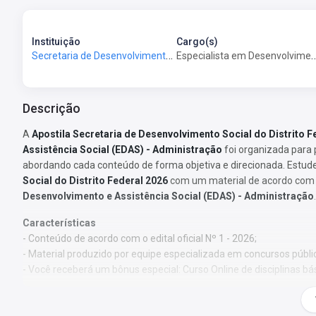
Instituição
Cargo(s)
Secretaria de Desenvolvimento Social do Distrito Federal - SEDES-DF
Especialista em Desenvolvimento e Assistência Social
Descrição
A
Apostila Secretaria de Desenvolvimento Social do Distrito F
Assistência Social (EDAS) - Administração
foi organizada para
abordando cada conteúdo de forma objetiva e direcionada. Estud
Social do Distrito Federal 2026
com um material de acordo com o 
Desenvolvimento e Assistência Social (EDAS) - Administração
.
Características
- Conteúdo de acordo com o edital oficial Nº 1 - 2026;
- Material produzido por equipe especializada em concursos públi
- Você receberá um bônus especial: Curso Online de disciplinas bá
Obs.:
Este material não se limita à bibliografia oficial do edital.
pelos autores, visando à clareza e à amplitude na preparação.