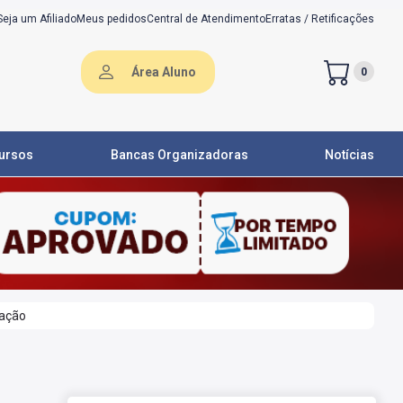
Seja um Afiliado
Meus pedidos
Central de Atendimento
Erratas / Retificações
Área Aluno
0
ursos
Bancas Organizadoras
Notícias
ração