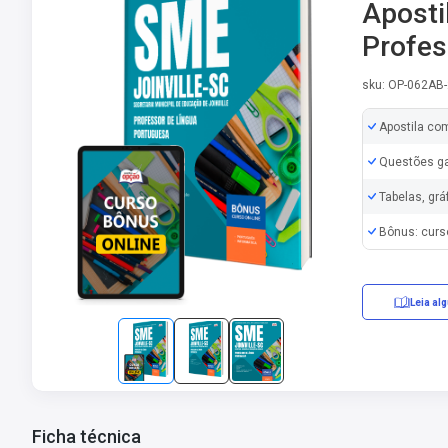
Aposti
Profes
sku: OP-062AB
Apostila co
Questões ga
Tabelas, grá
Bônus: curs
Leia al
Ficha técnica