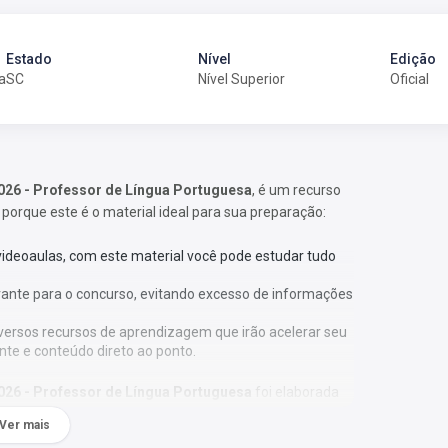
Estado
Nível
Edição
a
SC
Nível Superior
Oficial
2026 - Professor de Língua Portuguesa
, é um recurso
 porque este é o material ideal para sua preparação:
 videoaulas, com este material você pode estudar tudo
vante para o concurso, evitando excesso de informações
versos recursos de aprendizagem que irão acelerar seu
nte e conteúdo direto ao ponto.
2026 - Professor de Língua Portuguesa
foi elaborada
os em cada matéria e com larga experiência em
Ver mais