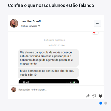
Confira o que nossos alunos estão falando
Atenção:
As apostilas não seguem, obrigatoriamente, a bibliograf
base em referências teóricas amplas e na experiência dos autores
O que você vai receber:
Conteúdo teórico completo:
Apostila com toda a teoria necessá
Questões gabaritadas:
Exercícios com gabarito, alinhados ao perf
Recursos visuais:
Tabelas, gráficos e outros elementos visuais p
Bônus especial:
Acesso ao Curso Online Básico para Concursos (
Bônus: o que você recebe no curso Básico para Concursos
Com este curso você aprenderá o essencial para estudar com qual
videoaulas dessas matérias: português, informática, raciocínio ló
Matérias da Apostila:
Língua Portuguesa
Matemática
Didática
Políticas e Legislações da Educação
Conhecimentos Específicos
Porque devo confiar na Apostilas Opção?