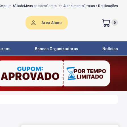
Seja um Afiliado
Meus pedidos
Central de Atendimento
Erratas / Retificações
Área Aluno
0
ursos
Bancas Organizadoras
Notícias