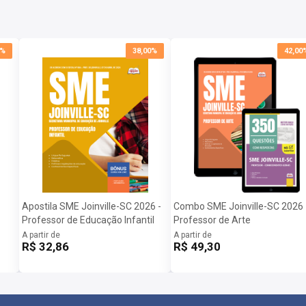
blicos do Brasil e seremos sua parceira ideal na jornada
rcado de recursos didáticos, comprometidos com a
a otimizar sua preparação.
0%
38,00%
42,00
reas, e temos um compromisso sólido em democratizar o
tecnologia para transformar vidas, e estamos aqui
lizando uma metodologia inovadora e eficiente,
rias para alcançar seu objetivo de aprovação.
ducação de Joinville-SC 2026:
Apostila SME Joinville-SC 2026 -
Combo SME Joinville-SC 2026 
Professor de Educação Infantil
Professor de Arte
A partir de
A partir de
R$ 32,86
R$ 49,30