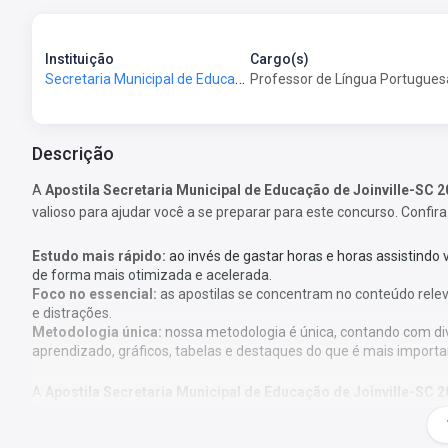
Instituição
Cargo(s)
Secretaria Municipal de Educação de Joinville-SC - SME Joinville-SC
Professor de Língua Portugues
Descrição
A
Apostila Secretaria Municipal de Educação de Joinville-SC 
valioso para ajudar você a se preparar para este concurso. Confira
Estudo mais rápido:
ao invés de gastar horas e horas assistindo
de forma mais otimizada e acelerada.
Foco no essencial:
as apostilas se concentram no conteúdo rele
e distrações.
Metodologia única:
nossa metodologia é única, contando com di
aprendizado, gráficos, tabelas e destaques do que é mais importa
A
Apostila Secretaria Municipal de Educação de Joinville-SC 
de acordo com o edital 004 - 2026, por professores especializad
concursos.