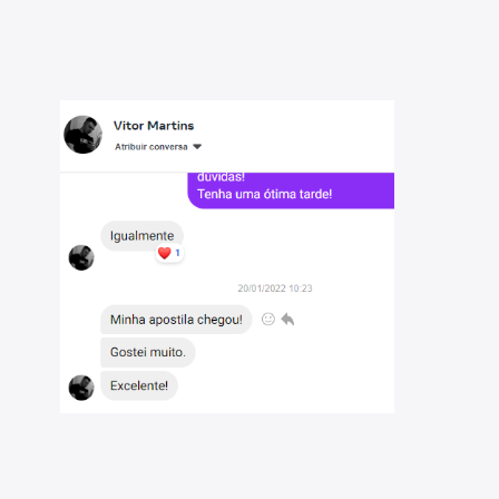
ia indicada no edital. Os conteúdos são tratados com
 responsáveis pela elaboração do material.
ria para uma preparação eficiente;
il da prova, para reforçar o aprendizado;
ara facilitar a compreensão dos tópicos mais complexos;
detalhes abaixo), para complementar sua preparação.
idade e aproveitar ao máximo este material. São
gico matemático, matemática e direito constitucional.