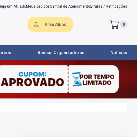
Seja um Afiliado
Meus pedidos
Central de Atendimento
Erratas / Retificações
Área Aluno
0
ursos
Bancas Organizadoras
Notícias