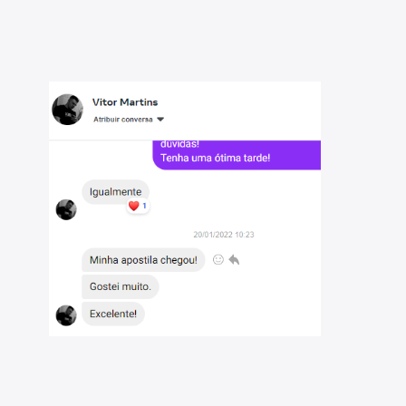
ormática, reforçando as disciplinas básicas mais
de História
:
sos públicos;