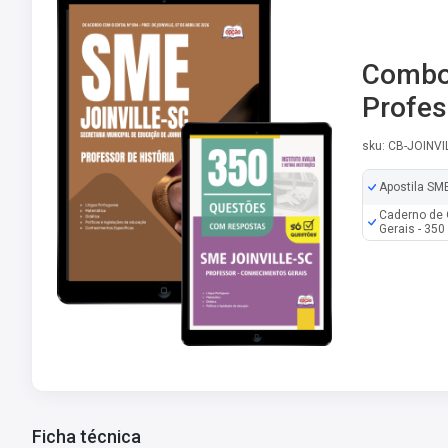
Combo 
Profes
sku: CB-JOINVI
Apostila SME
Caderno de 
Gerais - 35
Ficha técnica