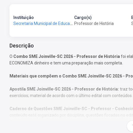
Instituição
Cargo(s)
Secretaria Municipal de Educação de Joinville-SC - SME Joinville-SC
Professor de História
Descrição
O
Combo SME Joinville-SC 2026 - Professor de História
foi el
ECONOMIZA dinheiro e tem uma preparação mais completa.
Materiais que compõem o Combo SME Joinville-SC 2026 -
Pro
Apostila SME Joinville-SC 2026 -
Professor de História:
traz to
exercícios; material de acordo com o último edital com conteúdos 
Caderno de Questões SME Joinville-SC - Professor - Conheci
conteúdo está organizado por disciplina, questões focadas no edita
disciplina.