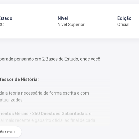
Estado
Nível
Edição
SC
Nível Superior
Oficial
aborado pensando em 2 Bases de Estudo, onde você
fessor de História
:
da a teoria necessária de forma escrita e com
atualizados.
mentos Gerais - 350 Questões Gabaritadas:
o
l mais recente e gabarito oficial ao final de cada
Ver mais