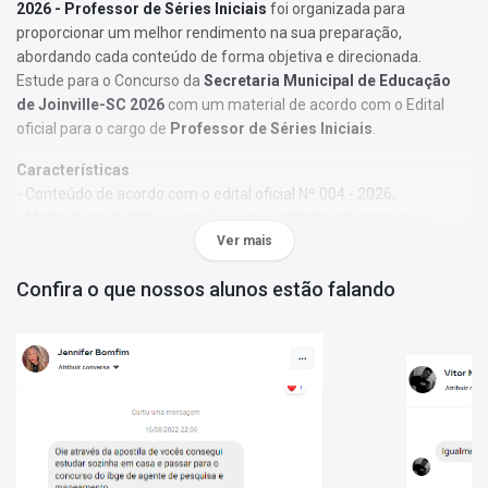
2026 - Professor de Séries Iniciais
foi organizada para
proporcionar um melhor rendimento na sua preparação,
abordando cada conteúdo de forma objetiva e direcionada.
Estude para o Concurso da
Secretaria Municipal de Educação
de Joinville-SC 2026
com um material de acordo com o Edital
oficial para o cargo de
Professor de Séries Iniciais
.
Características
- Conteúdo de acordo com o edital oficial Nº 004 - 2026;
- Material produzido por equipe especializada em concursos
públicos;
Ver mais
- Você receberá um bônus especial: Curso Online de disciplinas
Confira o que nossos alunos estão falando
básicas (Língua Portuguesa e Informática).
Obs.:
Este material não se limita à bibliografia oficial do edital. Os
temas são abordados conforme o referencial adotado pelos
autores, visando à clareza e à amplitude na preparação.
Matérias da Apostila:
Língua Portuguesa
Matemática