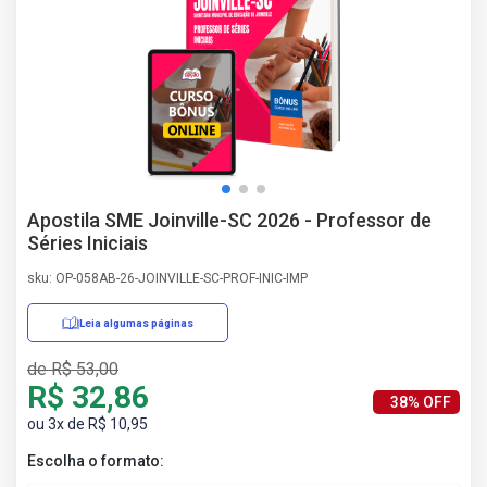
AS
NHO
AS
ÇÃO
EGA
L DE
IMENTO
CA DE
Apostila SME Joinville-SC 2026 - Professor de
 E
Séries Iniciais
UÇÕES
DOS
sku: OP-058AB-26-JOINVILLE-SC-PROF-INIC-IMP
IROS
Leia algumas páginas
de R$ 53,00
R$ 32,86
38% OFF
ou 3x de R$ 10,95
Escolha o formato: