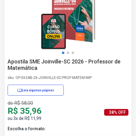
AS
NHO
AS
ÇÃO
EGA
L DE
IMENTO
CA DE
Apostila SME Joinville-SC 2026 - Professor de
 E
Matemática
UÇÕES
DOS
sku: OP-063AB-26-JOINVILLE-SC-PROF-MATEM-IMP
IROS
Leia algumas páginas
de R$ 58,00
R$ 35,96
38% OFF
ou 3x de R$ 11,99
Escolha o formato: