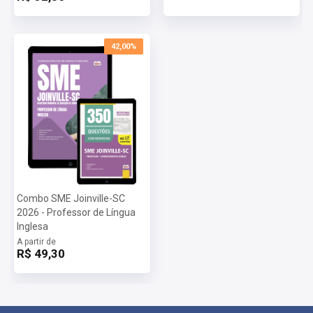
Educação de Joinville-SC 004 - 2026:
Vagas:
Cadastro Reserva vagas
Inscrições:
De 08/04/2026 a 08/05/2026
42,00%
Salário:
Até R$ 5.130,63
Taxa de Inscrição:
Até R$ 98,00
Provas:
07/06/2026
Organizadora:
—
Combo SME Joinville-SC
2026 - Professor de Língua
Inglesa
A partir de
R$ 49,30