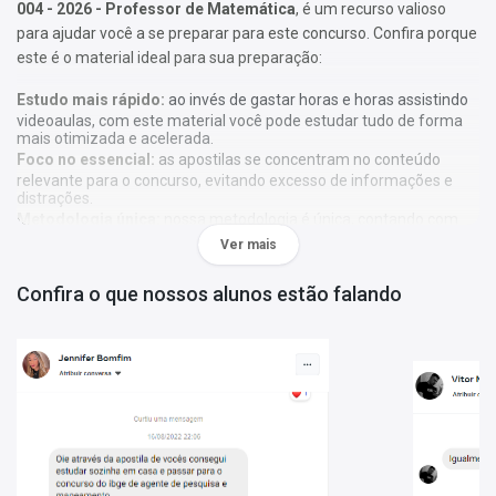
004 - 2026 - Professor de Matemática
, é um recurso valioso
para ajudar você a se preparar para este concurso. Confira porque
este é o material ideal para sua preparação:
Estudo mais rápido:
ao invés de gastar horas e horas assistindo
videoaulas, com este material você pode estudar tudo de forma
mais otimizada e acelerada.
Foco no essencial:
as apostilas se concentram no conteúdo
relevante para o concurso, evitando excesso de informações e
distrações.
Metodologia única:
nossa metodologia é única, contando com
diversos recursos de aprendizagem que irão acelerar seu
Ver mais
aprendizado, gráficos, tabelas e destaques do que é mais
importante e conteúdo direto ao ponto.
Confira o que nossos alunos estão falando
A
Apostila Secretaria Municipal de Educação de Joinville-SC
004 - 2026 - Professor de Matemática
foi elaborada de acordo
com o edital 004 - 2026, por professores especializados em cada
matéria e com larga experiência em concursos.
Atenção:
As apostilas não seguem, obrigatoriamente, a
bibliografia indicada no edital. Os conteúdos são tratados com
base em referências teóricas amplas e na experiência dos