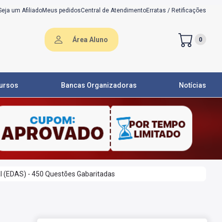
Seja um Afiliado
Meus pedidos
Central de Atendimento
Erratas / Retificações
Área Aluno
0
ursos
Bancas Organizadoras
Notícias
l (EDAS) - 450 Questões Gabaritadas