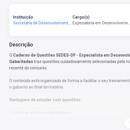
Instituição
Cargo(s)
Secretaria de Desenvolvimento Social do Distrito Federal - SEDES-DF
Especialista em Desenvolvimento e Assistê
Descrição
O
Caderno de Questões SEDES-DF -
Especialista em Desenvolv
Gabaritadas
traz questões cuidadosamente selecionadas pela noss
recente do concurso.
O conteúdo está organizado de forma a facilitar o seu treinament
o gabarito ao final da matéria.
Vantagens de estudar com questões:
• Conhecer a banca organizadora;
• Treinar sua mente para o dia da prova;